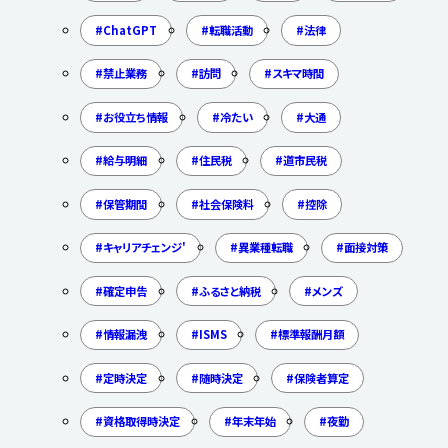
ChatGPT
転職活動
法律
禁止業務
訪問
スキマ時間
お役立ち情報
冷たい
大通
給与明細
住民税
道市民税
保管期間
社会保険料
控除
キャリアチェンジ'
異業種転職
面接対策
確定申告
ふるさと納税
メンズ
情報漏洩
ISMS
標準報酬月額
定時決定
随時決定
保険者算定
資格取得時決定
年末年始
夜勤