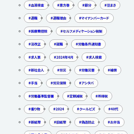
血液検査
恵方巻
節分
豆まき
退職
退職理由
マイナンバーカード
医療費控除
セルフメディケーション税制
法改正
就職
労働条件通知書
求人票
2024年4月
求人検索
新社会人
労災
労働災害
補償
手当
労災保険
アシタバ
労働基準監督署
定額減税
所得税
乗り物
2024
クールビズ
40代
新紙幣
旧紙幣
偽造防止
お弁当