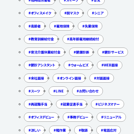
オフィスメイク
脱マスク
シニア
高齢者
雇用保険
失業保険
教育訓練給付金
高年齢雇用継続給付
育児介護休業給付金
健康診断
健診サービス
健診アシスタント
ウォームビズ
WEB面接
来社面接
オンライン面接
対面面接
スーツ
LINE
お問い合わせ
再就職手当
就業促進手当
ビジネスマナー
オフィスデビュー
事務デビュー
リニューアル
涼しい
軽作業
敬語
電話応対