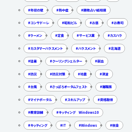
年収の壁
熱中症
勝敗占い紙相撲
コンサドーレ
昭和ビル
お昼
お寿司
ラーメン
定食
サービス業
カスハラ
カスタマーハラスメント
ハラスメント
北海道
猛暑
クーリングシェルター
献血
防災
防災対策
地震
津波
台風
さっぽろオータムフェスト
離職票
マイナポータル
スキルアップ
資格取得
教育訓練
キッティング Windows10
キッティング
IT
Windows
税金