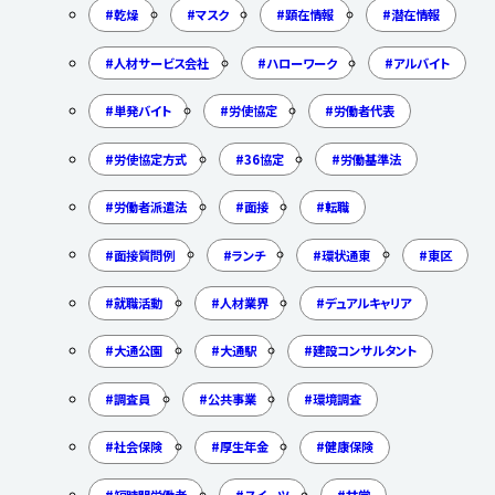
乾燥
マスク
顕在情報
潜在情報
人材サービス会社
ハローワーク
アルバイト
単発バイト
労使協定
労働者代表
労使協定方式
36協定
労働基準法
労働者派遣法
面接
転職
面接質問例
ランチ
環状通東
東区
就職活動
人材業界
デュアルキャリア
大通公園
大通駅
建設コンサルタント
調査員
公共事業
環境調査
社会保険
厚生年金
健康保険
短時間労働者
スイーツ
甘党