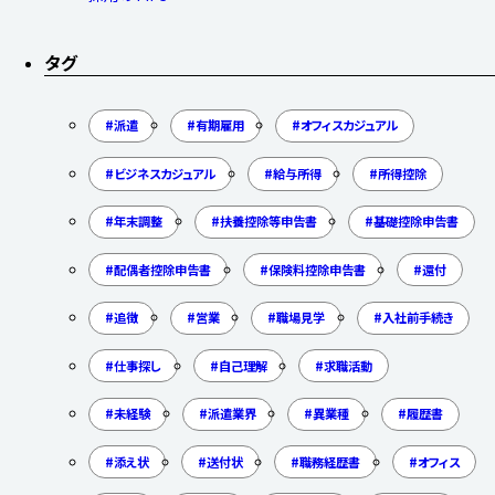
タグ
派遣
有期雇用
オフィスカジュアル
ビジネスカジュアル
給与所得
所得控除
年末調整
扶養控除等申告書
基礎控除申告書
配偶者控除申告書
保険料控除申告書
還付
追徴
営業
職場見学
入社前手続き
仕事探し
自己理解
求職活動
未経験
派遣業界
異業種
履歴書
添え状
送付状
職務経歴書
オフィス