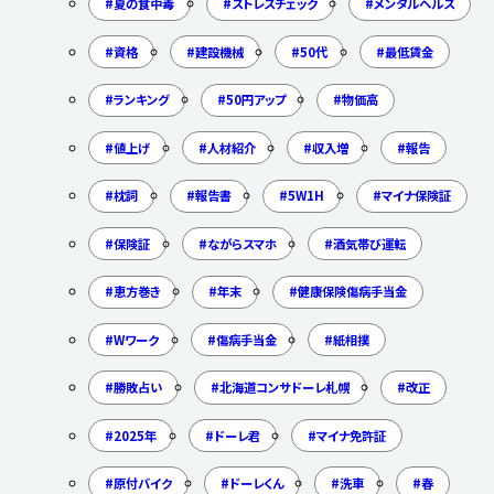
夏の食中毒
ストレスチェック
メンタルヘルス
資格
建設機械
50代
最低賃金
ランキング
50円アップ
物価高
値上げ
人材紹介
収入増
報告
枕詞
報告書
5W1H
マイナ保険証
保険証
ながらスマホ
酒気帯び運転
恵方巻き
年末
健康保険傷病手当金
Wワーク
傷病手当金
紙相撲
勝敗占い
北海道コンサドーレ札幌
改正
2025年
ドーレ君
マイナ免許証
原付バイク
ドーレくん
洗車
春