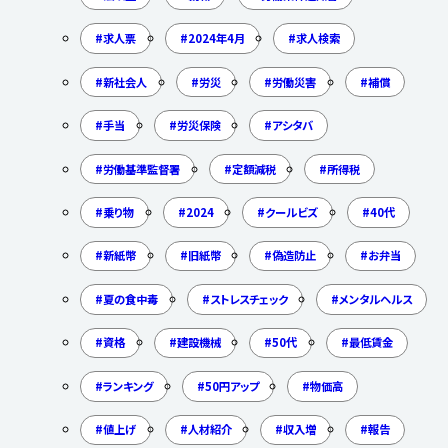
求人票
2024年4月
求人検索
新社会人
労災
労働災害
補償
手当
労災保険
アシタバ
労働基準監督署
定額減税
所得税
乗り物
2024
クールビズ
40代
新紙幣
旧紙幣
偽造防止
お弁当
夏の食中毒
ストレスチェック
メンタルヘルス
資格
建設機械
50代
最低賃金
ランキング
50円アップ
物価高
値上げ
人材紹介
収入増
報告