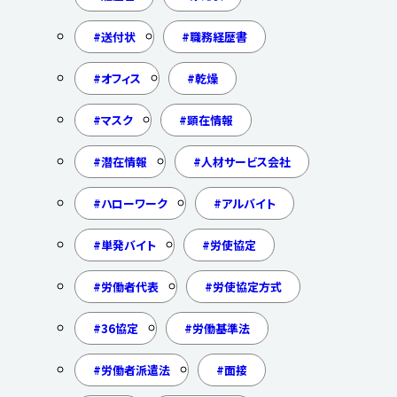
送付状
職務経歴書
オフィス
乾燥
マスク
顕在情報
潜在情報
人材サービス会社
ハローワーク
アルバイト
単発バイト
労使協定
労働者代表
労使協定方式
36協定
労働基準法
労働者派遣法
面接