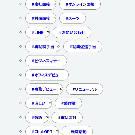
来社面接
オンライン面接
対面面接
スーツ
LINE
お問い合わせ
再就職手当
就業促進手当
ビジネスマナー
オフィスデビュー
事務デビュー
リニューアル
涼しい
軽作業
敬語
電話応対
ChatGPT
転職活動