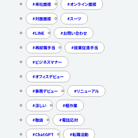
来社面接
オンライン面接
対面面接
スーツ
LINE
お問い合わせ
再就職手当
就業促進手当
ビジネスマナー
オフィスデビュー
事務デビュー
リニューアル
涼しい
軽作業
敬語
電話応対
ChatGPT
転職活動