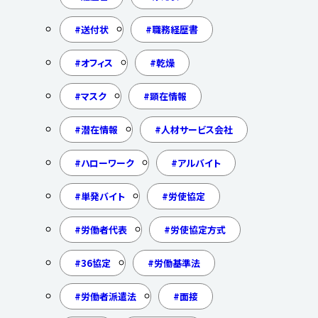
送付状
職務経歴書
オフィス
乾燥
マスク
顕在情報
潜在情報
人材サービス会社
ハローワーク
アルバイト
単発バイト
労使協定
労働者代表
労使協定方式
36協定
労働基準法
労働者派遣法
面接