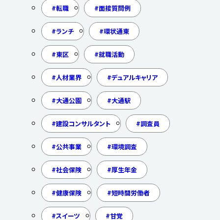
転職
面接質問例
ランチ
環状通東
東区
就職活動
人材業界
デュアルキャリア
大通公園
大通駅
建設コンサルタント
調査員
公共事業
環境調査
社会保険
厚生年金
健康保険
短時間労働者
スイーツ
甘党