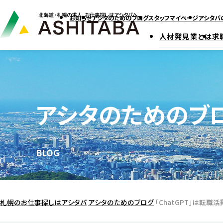
お知らせ
アシタのためのブログ
スタッフマイページ
アシタバ
人材発見業とは
求
アシタのためのブ
BLOG
札幌のお仕事探しはアシタバ
アシタのためのブログ
「ChatGPT」は転