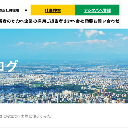
仕事検索
アシタバへ登録
の正社員採用
職者のかたへ
企業の採用ご担当者さまへ
会社概要
お問い合わせ
派遣ではたらく
正社員・契約社員ではたらく
福利厚生
ログ
職活動に役立つ？実際に使ってみた！