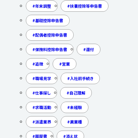
年末調整
扶養控除等申告書
基礎控除申告書
配偶者控除申告書
保険料控除申告書
還付
追徴
営業
職場見学
入社前手続き
仕事探し
自己理解
求職活動
未経験
派遣業界
異業種
履歴書
添え状