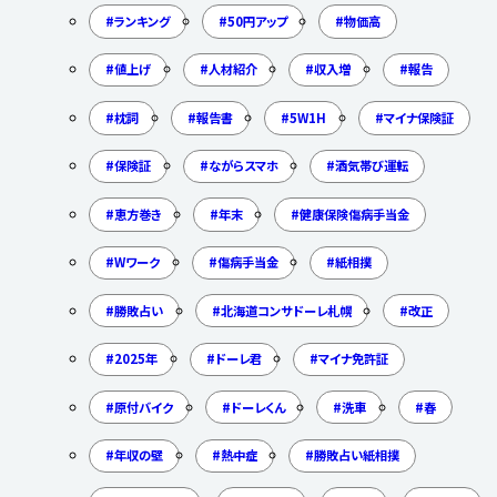
ランキング
50円アップ
物価高
値上げ
人材紹介
収入増
報告
枕詞
報告書
5W1H
マイナ保険証
保険証
ながらスマホ
酒気帯び運転
恵方巻き
年末
健康保険傷病手当金
Wワーク
傷病手当金
紙相撲
勝敗占い
北海道コンサドーレ札幌
改正
2025年
ドーレ君
マイナ免許証
原付バイク
ドーレくん
洗車
春
年収の壁
熱中症
勝敗占い紙相撲