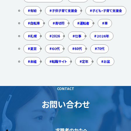
有給
子供子育て支援金
子ども・子育て支援金
自転車
青切符
運転者
車
札幌
2026
仕事
２０２６年
夏至
６０代
60代
70代
未経
転職サイト
定年
お盆
CONTACT
お問い合わせ
求職者のかたへ