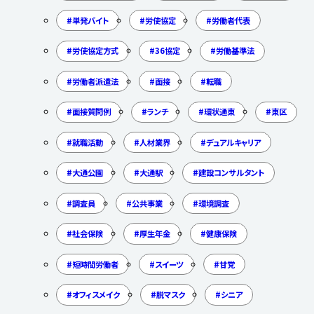
単発バイト
労使協定
労働者代表
労使協定方式
36協定
労働基準法
労働者派遣法
面接
転職
面接質問例
ランチ
環状通東
東区
就職活動
人材業界
デュアルキャリア
大通公園
大通駅
建設コンサルタント
調査員
公共事業
環境調査
社会保険
厚生年金
健康保険
短時間労働者
スイーツ
甘党
オフィスメイク
脱マスク
シニア