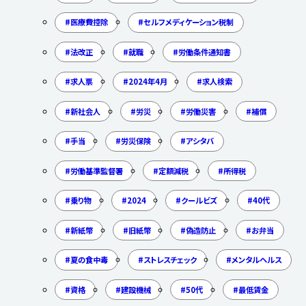
医療費控除
セルフメディケーション税制
法改正
就職
労働条件通知書
求人票
2024年4月
求人検索
新社会人
労災
労働災害
補償
手当
労災保険
アシタバ
労働基準監督署
定額減税
所得税
乗り物
2024
クールビズ
40代
新紙幣
旧紙幣
偽造防止
お弁当
夏の食中毒
ストレスチェック
メンタルヘルス
資格
建設機械
50代
最低賃金