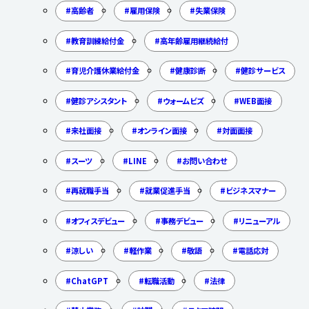
高齢者
雇用保険
失業保険
教育訓練給付金
高年齢雇用継続給付
育児介護休業給付金
健康診断
健診サービス
健診アシスタント
ウォームビズ
WEB面接
来社面接
オンライン面接
対面面接
スーツ
LINE
お問い合わせ
再就職手当
就業促進手当
ビジネスマナー
オフィスデビュー
事務デビュー
リニューアル
涼しい
軽作業
敬語
電話応対
ChatGPT
転職活動
法律