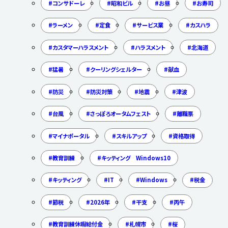
コンサドーレ
昭和ビル
お昼
お寿司
ラーメン
定食
サービス業
カスハラ
カスタマーハラスメント
ハラスメント
北海道
猛暑
クーリングシェルター
献血
防災
防災対策
地震
津波
台風
さっぽろオータムフェスト
離職票
マイナポータル
スキルアップ
資格取得
教育訓練
キッティング Windows10
キッティング
IT
Windows
税金
節税
2026年
干支
丙午
教育訓練休暇給付金
札幌市
桜