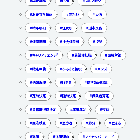
禁止業務
訪問
スキマ時間
お役立ち情報
冷たい
大通
給与明細
住民税
道市民税
保管期間
社会保険料
控除
キャリアチェンジ'
異業種転職
面接対策
確定申告
ふるさと納税
メンズ
情報漏洩
ISMS
標準報酬月額
定時決定
随時決定
保険者算定
資格取得時決定
年末年始
夜勤
血液検査
恵方巻
節分
豆まき
退職
退職理由
マイナンバーカード