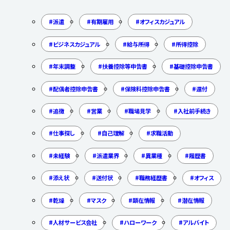
派遣
有期雇用
オフィスカジュアル
ビジネスカジュアル
給与所得
所得控除
年末調整
扶養控除等申告書
基礎控除申告書
配偶者控除申告書
保険料控除申告書
還付
追徴
営業
職場見学
入社前手続き
仕事探し
自己理解
求職活動
未経験
派遣業界
異業種
履歴書
添え状
送付状
職務経歴書
オフィス
乾燥
マスク
顕在情報
潜在情報
人材サービス会社
ハローワーク
アルバイト