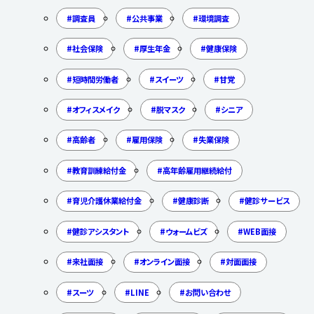
調査員
公共事業
環境調査
社会保険
厚生年金
健康保険
短時間労働者
スイーツ
甘党
オフィスメイク
脱マスク
シニア
高齢者
雇用保険
失業保険
教育訓練給付金
高年齢雇用継続給付
育児介護休業給付金
健康診断
健診サービス
健診アシスタント
ウォームビズ
WEB面接
来社面接
オンライン面接
対面面接
スーツ
LINE
お問い合わせ