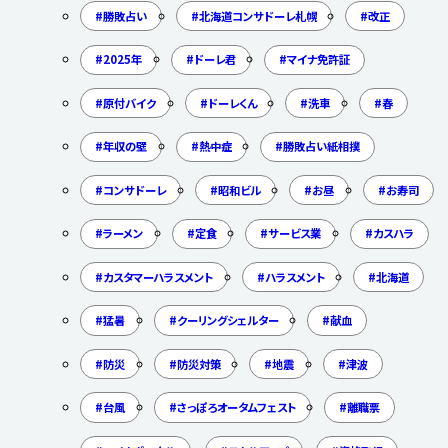
勝敗占い
北海道コンサドーレ札幌
改正
2025年
ドーレ君
マイナ免許証
原付バイク
ドーレくん
洗車
春
年収の壁
熱中症
勝敗占い紙相撲
コンサドーレ
昭和ビル
お昼
お寿司
ラーメン
定食
サービス業
カスハラ
カスタマーハラスメント
ハラスメント
北海道
猛暑
クーリングシェルター
献血
防災
防災対策
地震
津波
台風
さっぽろオータムフェスト
離職票