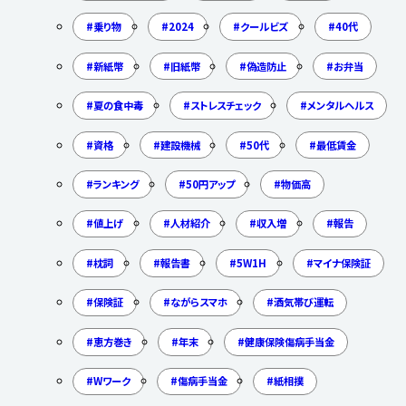
乗り物
2024
クールビズ
40代
新紙幣
旧紙幣
偽造防止
お弁当
夏の食中毒
ストレスチェック
メンタルヘルス
資格
建設機械
50代
最低賃金
ランキング
50円アップ
物価高
値上げ
人材紹介
収入増
報告
枕詞
報告書
5W1H
マイナ保険証
保険証
ながらスマホ
酒気帯び運転
恵方巻き
年末
健康保険傷病手当金
Wワーク
傷病手当金
紙相撲