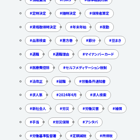
定時決定
随時決定
保険者算定
資格取得時決定
年末年始
夜勤
血液検査
恵方巻
節分
豆まき
退職
退職理由
マイナンバーカード
医療費控除
セルフメディケーション税制
法改正
就職
労働条件通知書
求人票
2024年4月
求人検索
新社会人
労災
労働災害
補償
手当
労災保険
アシタバ
労働基準監督署
定額減税
所得税