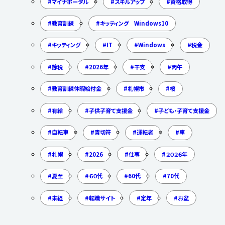
マイナポータル
スキルアップ
資格取得
教育訓練
キッティング Windows10
キッティング
IT
Windows
税金
節税
2026年
干支
丙午
教育訓練休暇給付金
札幌市
桜
有給
子供子育て支援金
子ども・子育て支援金
自転車
青切符
運転者
車
札幌
2026
仕事
２０２６年
夏至
６０代
60代
70代
未経
転職サイト
定年
お盆