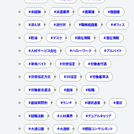
未経験
派遣業界
異業種
履歴書
添え状
送付状
職務経歴書
オフィス
乾燥
マスク
顕在情報
潜在情報
人材サービス会社
ハローワーク
アルバイト
単発バイト
労使協定
労働者代表
労使協定方式
36協定
労働基準法
労働者派遣法
面接
転職
面接質問例
ランチ
環状通東
東区
就職活動
人材業界
デュアルキャリア
大通公園
大通駅
建設コンサルタント