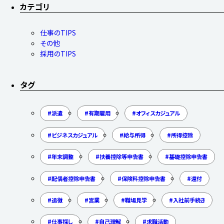
カテゴリ
仕事のTIPS
その他
採用のTIPS
タグ
派遣
有期雇用
オフィスカジュアル
ビジネスカジュアル
給与所得
所得控除
年末調整
扶養控除等申告書
基礎控除申告書
配偶者控除申告書
保険料控除申告書
還付
追徴
営業
職場見学
入社前手続き
仕事探し
自己理解
求職活動