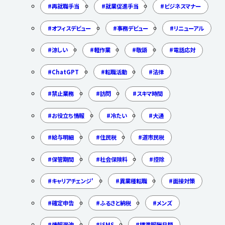
再就職手当
就業促進手当
ビジネスマナー
オフィスデビュー
事務デビュー
リニューアル
涼しい
軽作業
敬語
電話応対
ChatGPT
転職活動
法律
禁止業務
訪問
スキマ時間
お役立ち情報
冷たい
大通
給与明細
住民税
道市民税
保管期間
社会保険料
控除
キャリアチェンジ'
異業種転職
面接対策
確定申告
ふるさと納税
メンズ
情報漏洩
ISMS
標準報酬月額