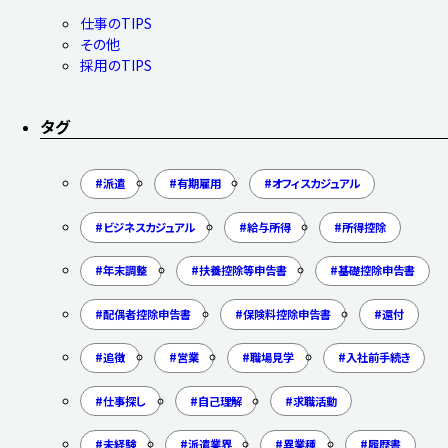
仕事のTIPS
その他
採用のTIPS
タグ
派遣
有期雇用
オフィスカジュアル
ビジネスカジュアル
給与所得
所得控除
年末調整
扶養控除等申告書
基礎控除申告書
配偶者控除申告書
保険料控除申告書
還付
追徴
営業
職場見学
入社前手続き
仕事探し
自己理解
求職活動
未経験
派遣業界
異業種
履歴書