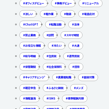
オフィスデビュー
事務デビュー
リニューアル
涼しい
軽作業
敬語
電話応対
ChatGPT
転職活動
法律
禁止業務
訪問
スキマ時間
お役立ち情報
冷たい
大通
給与明細
住民税
道市民税
保管期間
社会保険料
控除
キャリアチェンジ'
異業種転職
面接対策
確定申告
ふるさと納税
メンズ
情報漏洩
ISMS
標準報酬月額
定時決定
随時決定
保険者算定