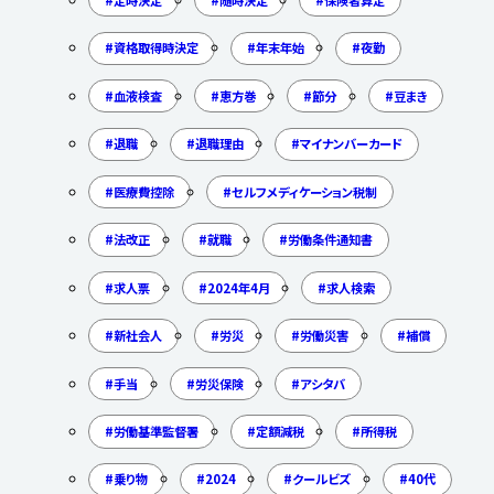
資格取得時決定
年末年始
夜勤
血液検査
恵方巻
節分
豆まき
退職
退職理由
マイナンバーカード
医療費控除
セルフメディケーション税制
法改正
就職
労働条件通知書
求人票
2024年4月
求人検索
新社会人
労災
労働災害
補償
手当
労災保険
アシタバ
労働基準監督署
定額減税
所得税
乗り物
2024
クールビズ
40代