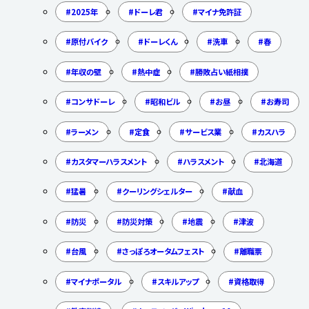
2025年
ドーレ君
マイナ免許証
原付バイク
ドーレくん
洗車
春
年収の壁
熱中症
勝敗占い紙相撲
コンサドーレ
昭和ビル
お昼
お寿司
ラーメン
定食
サービス業
カスハラ
カスタマーハラスメント
ハラスメント
北海道
猛暑
クーリングシェルター
献血
防災
防災対策
地震
津波
台風
さっぽろオータムフェスト
離職票
マイナポータル
スキルアップ
資格取得