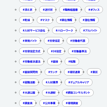
添え状
送付状
職務経歴書
オフィス
乾燥
マスク
顕在情報
潜在情報
人材サービス会社
ハローワーク
アルバイト
単発バイト
労使協定
労働者代表
労使協定方式
36協定
労働基準法
労働者派遣法
面接
転職
面接質問例
ランチ
環状通東
東区
就職活動
人材業界
デュアルキャリア
大通公園
大通駅
建設コンサルタント
調査員
公共事業
環境調査