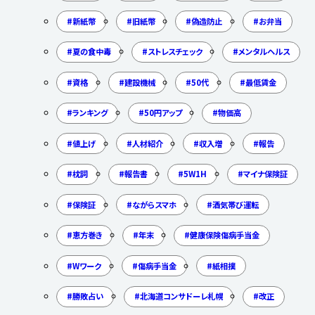
新紙幣
旧紙幣
偽造防止
お弁当
夏の食中毒
ストレスチェック
メンタルヘルス
資格
建設機械
50代
最低賃金
ランキング
50円アップ
物価高
値上げ
人材紹介
収入増
報告
枕詞
報告書
5W1H
マイナ保険証
保険証
ながらスマホ
酒気帯び運転
恵方巻き
年末
健康保険傷病手当金
Wワーク
傷病手当金
紙相撲
勝敗占い
北海道コンサドーレ札幌
改正