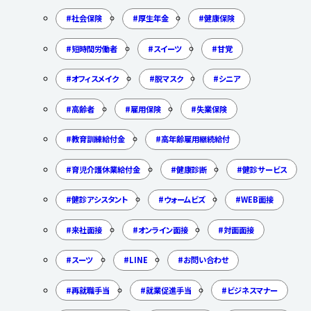
社会保険
厚生年金
健康保険
短時間労働者
スイーツ
甘党
オフィスメイク
脱マスク
シニア
高齢者
雇用保険
失業保険
教育訓練給付金
高年齢雇用継続給付
育児介護休業給付金
健康診断
健診サービス
健診アシスタント
ウォームビズ
WEB面接
来社面接
オンライン面接
対面面接
スーツ
LINE
お問い合わせ
再就職手当
就業促進手当
ビジネスマナー