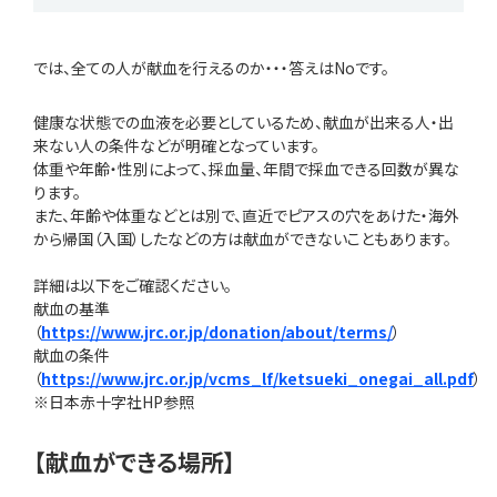
では、全ての人が献血を行えるのか・・・答えはNoです。
健康な状態での血液を必要としているため、献血が出来る人・出
来ない人の条件などが明確となっています。
体重や年齢・性別によって、採血量、年間で採血できる回数が異な
ります。
また、年齢や体重などとは別で、直近でピアスの穴をあけた・海外
から帰国（入国）したなどの方は献血ができないこともあります。
詳細は以下をご確認ください。
献血の基準
（
https://www.jrc.or.jp/donation/about/terms/
）
献血の条件
（
https://www.jrc.or.jp/vcms_lf/ketsueki_onegai_all.pdf
）
※日本赤十字社HP参照
【献血ができる場所】