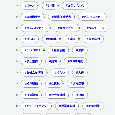
スーツ
LINE
お問い合わせ
再就職手当
就業促進手当
ビジネスマナー
オフィスデビュー
事務デビュー
リニューアル
涼しい
軽作業
敬語
電話応対
ChatGPT
転職活動
法律
禁止業務
訪問
スキマ時間
お役立ち情報
冷たい
大通
給与明細
住民税
道市民税
保管期間
社会保険料
控除
キャリアチェンジ'
異業種転職
面接対策