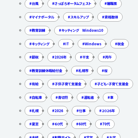
台風
さっぽろオータムフェスト
離職票
マイナポータル
スキルアップ
資格取得
教育訓練
キッティング Windows10
キッティング
IT
Windows
税金
節税
2026年
干支
丙午
教育訓練休暇給付金
札幌市
桜
有給
子供子育て支援金
子ども・子育て支援金
自転車
青切符
運転者
車
札幌
2026
仕事
２０２６年
夏至
６０代
60代
70代
未経
転職サイト
定年
お盆