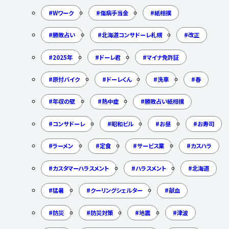
Wワーク
傷病手当金
紙相撲
勝敗占い
北海道コンサドーレ札幌
改正
2025年
ドーレ君
マイナ免許証
原付バイク
ドーレくん
洗車
春
年収の壁
熱中症
勝敗占い紙相撲
コンサドーレ
昭和ビル
お昼
お寿司
ラーメン
定食
サービス業
カスハラ
カスタマーハラスメント
ハラスメント
北海道
猛暑
クーリングシェルター
献血
防災
防災対策
地震
津波