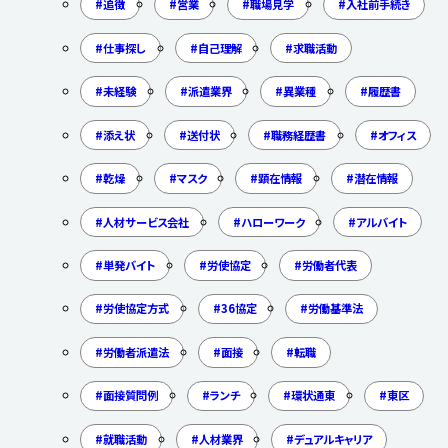
追徴
営業
職場見学
入社前手続き
仕事探し
自己理解
求職活動
未経験
派遣業界
異業種
履歴書
添え状
送付状
職務経歴書
オフィス
乾燥
マスク
顕在情報
潜在情報
人材サービス会社
ハローワーク
アルバイト
単発バイト
労使協定
労働者代表
労使協定方式
36協定
労働基準法
労働者派遣法
面接
転職
面接質問例
ランチ
環状通東
東区
就職活動
人材業界
デュアルキャリア