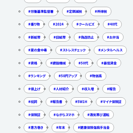
労働基準監督署
定額減税
所得税
乗り物
2024
クールビズ
40代
新紙幣
旧紙幣
偽造防止
お弁当
夏の食中毒
ストレスチェック
メンタルヘルス
資格
建設機械
50代
最低賃金
ランキング
50円アップ
物価高
値上げ
人材紹介
収入増
報告
枕詞
報告書
5W1H
マイナ保険証
保険証
ながらスマホ
酒気帯び運転
恵方巻き
年末
健康保険傷病手当金