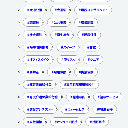
大通公園
大通駅
建設コンサルタント
調査員
公共事業
環境調査
社会保険
厚生年金
健康保険
短時間労働者
スイーツ
甘党
オフィスメイク
脱マスク
シニア
高齢者
雇用保険
失業保険
教育訓練給付金
高年齢雇用継続給付
育児介護休業給付金
健康診断
健診サービス
健診アシスタント
ウォームビズ
WEB面接
来社面接
オンライン面接
対面面接