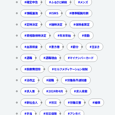
確定申告
ふるさと納税
メンズ
情報漏洩
ISMS
標準報酬月額
定時決定
随時決定
保険者算定
資格取得時決定
年末年始
夜勤
血液検査
恵方巻
節分
豆まき
退職
退職理由
マイナンバーカード
医療費控除
セルフメディケーション税制
法改正
就職
労働条件通知書
求人票
2024年4月
求人検索
新社会人
労災
労働災害
補償
手当
労災保険
アシタバ