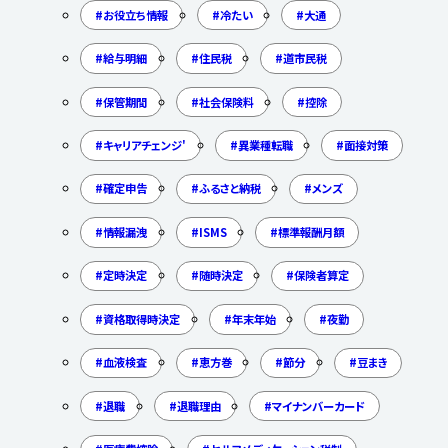
お役立ち情報
冷たい
大通
給与明細
住民税
道市民税
保管期間
社会保険料
控除
キャリアチェンジ'
異業種転職
面接対策
確定申告
ふるさと納税
メンズ
情報漏洩
ISMS
標準報酬月額
定時決定
随時決定
保険者算定
資格取得時決定
年末年始
夜勤
血液検査
恵方巻
節分
豆まき
退職
退職理由
マイナンバーカード