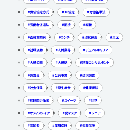
労使協定方式
36協定
労働基準法
労働者派遣法
面接
転職
面接質問例
ランチ
環状通東
東区
就職活動
人材業界
デュアルキャリア
大通公園
大通駅
建設コンサルタント
調査員
公共事業
環境調査
社会保険
厚生年金
健康保険
短時間労働者
スイーツ
甘党
オフィスメイク
脱マスク
シニア
高齢者
雇用保険
失業保険