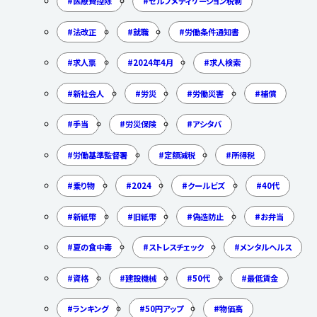
医療費控除
セルフメディケーション税制
法改正
就職
労働条件通知書
求人票
2024年4月
求人検索
新社会人
労災
労働災害
補償
手当
労災保険
アシタバ
労働基準監督署
定額減税
所得税
乗り物
2024
クールビズ
40代
新紙幣
旧紙幣
偽造防止
お弁当
夏の食中毒
ストレスチェック
メンタルヘルス
資格
建設機械
50代
最低賃金
ランキング
50円アップ
物価高