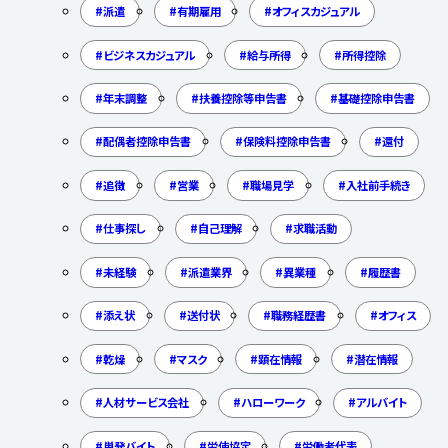
派遣
有期雇用
オフィスカジュアル
ビジネスカジュアル
給与所得
所得控除
年末調整
扶養控除等申告書
基礎控除申告書
配偶者控除申告書
保険料控除申告書
還付
追徴
営業
職場見学
入社前手続き
仕事探し
自己理解
求職活動
未経験
派遣業界
異業種
履歴書
添え状
送付状
職務経歴書
オフィス
乾燥
マスク
顕在情報
潜在情報
人材サービス会社
ハローワーク
アルバイト
単発バイト
労使協定
労働者代表