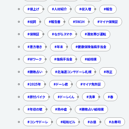
値上げ
人材紹介
収入増
報告
枕詞
報告書
5W1H
マイナ保険証
保険証
ながらスマホ
酒気帯び運転
恵方巻き
年末
健康保険傷病手当金
Wワーク
傷病手当金
紙相撲
勝敗占い
北海道コンサドーレ札幌
改正
2025年
ドーレ君
マイナ免許証
原付バイク
ドーレくん
洗車
春
年収の壁
熱中症
勝敗占い紙相撲
コンサドーレ
昭和ビル
お昼
お寿司