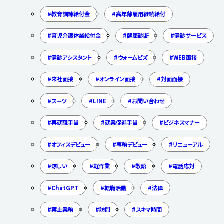
教育訓練給付金
高年齢雇用継続給付
育児介護休業給付金
健康診断
健診サービス
健診アシスタント
ウォームビズ
WEB面接
来社面接
オンライン面接
対面面接
スーツ
LINE
お問い合わせ
再就職手当
就業促進手当
ビジネスマナー
オフィスデビュー
事務デビュー
リニューアル
涼しい
軽作業
敬語
電話応対
ChatGPT
転職活動
法律
禁止業務
訪問
スキマ時間