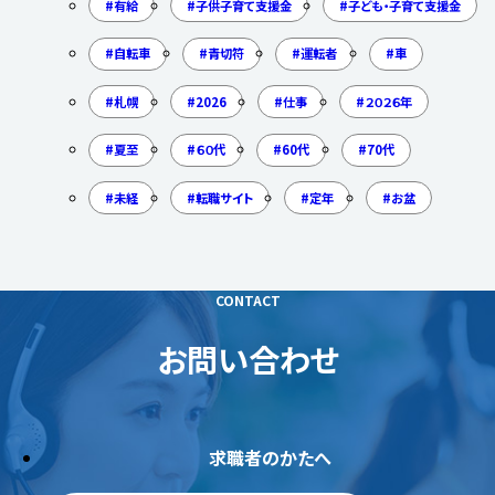
有給
子供子育て支援金
子ども・子育て支援金
自転車
青切符
運転者
車
札幌
2026
仕事
２０２６年
夏至
６０代
60代
70代
未経
転職サイト
定年
お盆
CONTACT
お問い合わせ
求職者のかたへ