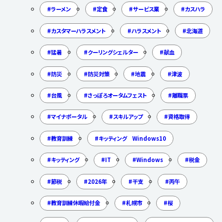
ラーメン
定食
サービス業
カスハラ
カスタマーハラスメント
ハラスメント
北海道
猛暑
クーリングシェルター
献血
防災
防災対策
地震
津波
台風
さっぽろオータムフェスト
離職票
マイナポータル
スキルアップ
資格取得
教育訓練
キッティング Windows10
キッティング
IT
Windows
税金
節税
2026年
干支
丙午
教育訓練休暇給付金
札幌市
桜