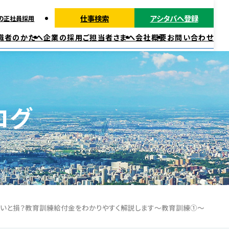
仕事検索
アシタバへ登録
の正社員採用
職者のかたへ
企業の採用ご担当者さまへ
会社概要
お問い合わせ
派遣ではたらく
正社員・契約社員ではたらく
福利厚生
ログ
いと損？教育訓練給付金をわかりやすく解説します～教育訓練①～