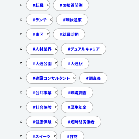
転職
面接質問例
ランチ
環状通東
東区
就職活動
人材業界
デュアルキャリア
大通公園
大通駅
建設コンサルタント
調査員
公共事業
環境調査
社会保険
厚生年金
健康保険
短時間労働者
スイーツ
甘党