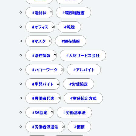
送付状
職務経歴書
オフィス
乾燥
マスク
顕在情報
潜在情報
人材サービス会社
ハローワーク
アルバイト
単発バイト
労使協定
労働者代表
労使協定方式
36協定
労働基準法
労働者派遣法
面接