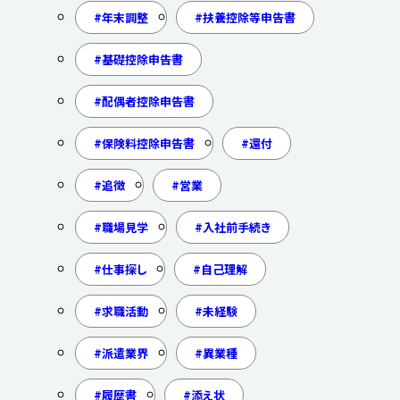
年末調整
扶養控除等申告書
基礎控除申告書
配偶者控除申告書
保険料控除申告書
還付
追徴
営業
職場見学
入社前手続き
仕事探し
自己理解
求職活動
未経験
派遣業界
異業種
履歴書
添え状