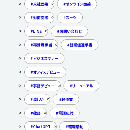
来社面接
オンライン面接
対面面接
スーツ
LINE
お問い合わせ
再就職手当
就業促進手当
ビジネスマナー
オフィスデビュー
事務デビュー
リニューアル
涼しい
軽作業
敬語
電話応対
ChatGPT
転職活動