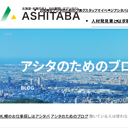
お知らせ
アシタのためのブログ
スタッフマイページ
アシタバ
人材発見業とは
求
アシタのためのブ
BLOG
札幌のお仕事探しはアシタバ
アシタのためのブログ
働いている人は使わな