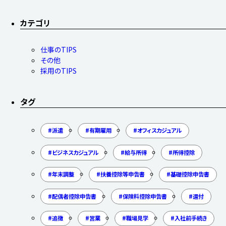
カテゴリ
仕事のTIPS
その他
採用のTIPS
タグ
派遣
有期雇用
オフィスカジュアル
ビジネスカジュアル
給与所得
所得控除
年末調整
扶養控除等申告書
基礎控除申告書
配偶者控除申告書
保険料控除申告書
還付
追徴
営業
職場見学
入社前手続き