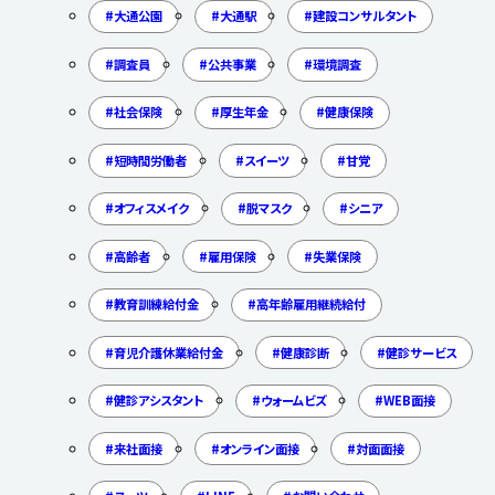
大通公園
大通駅
建設コンサルタント
調査員
公共事業
環境調査
社会保険
厚生年金
健康保険
短時間労働者
スイーツ
甘党
オフィスメイク
脱マスク
シニア
高齢者
雇用保険
失業保険
教育訓練給付金
高年齢雇用継続給付
育児介護休業給付金
健康診断
健診サービス
健診アシスタント
ウォームビズ
WEB面接
来社面接
オンライン面接
対面面接