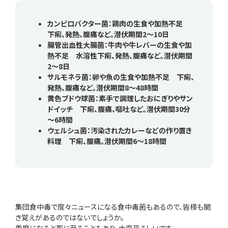
カンピロバクター菌：鶏肉の生食や加熱不足
下痢、発熱、腹痛など。潜伏期間2～10日
腸管出血性大腸菌：牛肉や牛レバーの生食や加
熱不足 水溶性下痢、発熱、腹痛など。潜伏期間
2～8日
サルモネラ菌：卵や魚の生食や加熱不足 下痢、
発熱、腹痛など。潜伏期間8～48時間
黄色ブドウ球菌：素手で調理したおにぎりやサン
ドイッチ 下痢、腹痛、嘔吐など。潜伏期間30分
～6時間
ウェルシュ菌：汚染されたカレーなどの作り置き
料理 下痢、腹痛。潜伏期間6～18時間
集団食中毒で度々ニュースになる食中毒菌もあるので、皆様も聞
き覚えがあるのではないでしょうか。