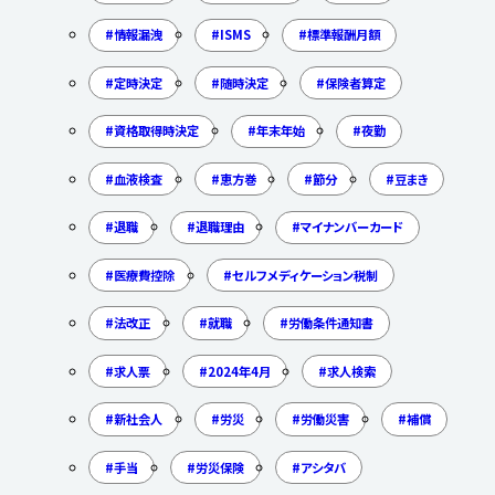
情報漏洩
ISMS
標準報酬月額
定時決定
随時決定
保険者算定
資格取得時決定
年末年始
夜勤
血液検査
恵方巻
節分
豆まき
退職
退職理由
マイナンバーカード
医療費控除
セルフメディケーション税制
法改正
就職
労働条件通知書
求人票
2024年4月
求人検索
新社会人
労災
労働災害
補償
手当
労災保険
アシタバ