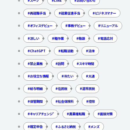
スーツ
LINE
お問い合わせ
再就職手当
就業促進手当
ビジネスマナー
オフィスデビュー
事務デビュー
リニューアル
涼しい
軽作業
敬語
電話応対
ChatGPT
転職活動
法律
禁止業務
訪問
スキマ時間
お役立ち情報
冷たい
大通
給与明細
住民税
道市民税
保管期間
社会保険料
控除
キャリアチェンジ'
異業種転職
面接対策
確定申告
ふるさと納税
メンズ