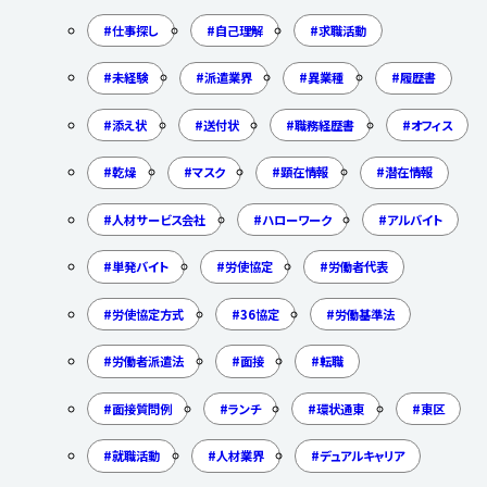
仕事探し
自己理解
求職活動
未経験
派遣業界
異業種
履歴書
添え状
送付状
職務経歴書
オフィス
乾燥
マスク
顕在情報
潜在情報
人材サービス会社
ハローワーク
アルバイト
単発バイト
労使協定
労働者代表
労使協定方式
36協定
労働基準法
労働者派遣法
面接
転職
面接質問例
ランチ
環状通東
東区
就職活動
人材業界
デュアルキャリア