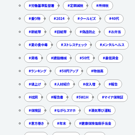
労働基準監督署
定額減税
所得税
乗り物
2024
クールビズ
40代
新紙幣
旧紙幣
偽造防止
お弁当
夏の食中毒
ストレスチェック
メンタルヘルス
資格
建設機械
50代
最低賃金
ランキング
50円アップ
物価高
値上げ
人材紹介
収入増
報告
枕詞
報告書
5W1H
マイナ保険証
保険証
ながらスマホ
酒気帯び運転
恵方巻き
年末
健康保険傷病手当金