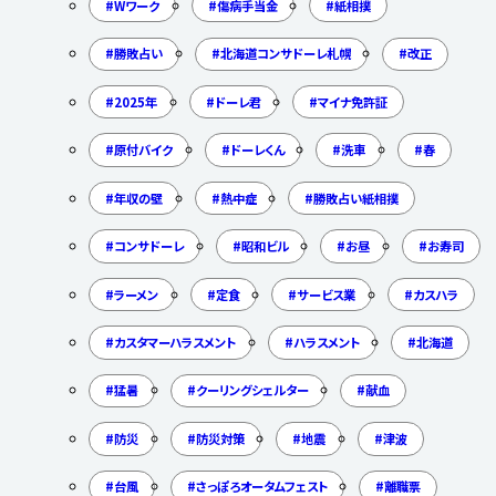
Wワーク
傷病手当金
紙相撲
勝敗占い
北海道コンサドーレ札幌
改正
2025年
ドーレ君
マイナ免許証
原付バイク
ドーレくん
洗車
春
年収の壁
熱中症
勝敗占い紙相撲
コンサドーレ
昭和ビル
お昼
お寿司
ラーメン
定食
サービス業
カスハラ
カスタマーハラスメント
ハラスメント
北海道
猛暑
クーリングシェルター
献血
防災
防災対策
地震
津波
台風
さっぽろオータムフェスト
離職票