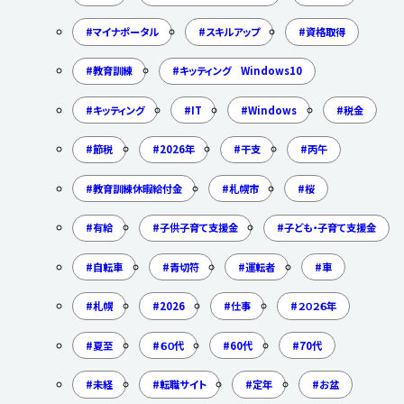
マイナポータル
スキルアップ
資格取得
教育訓練
キッティング Windows10
キッティング
IT
Windows
税金
節税
2026年
干支
丙午
教育訓練休暇給付金
札幌市
桜
有給
子供子育て支援金
子ども・子育て支援金
自転車
青切符
運転者
車
札幌
2026
仕事
２０２６年
夏至
６０代
60代
70代
未経
転職サイト
定年
お盆