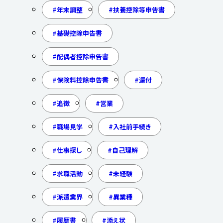
年末調整
扶養控除等申告書
基礎控除申告書
配偶者控除申告書
保険料控除申告書
還付
追徴
営業
職場見学
入社前手続き
仕事探し
自己理解
求職活動
未経験
派遣業界
異業種
履歴書
添え状