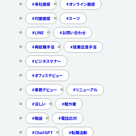
来社面接
オンライン面接
対面面接
スーツ
LINE
お問い合わせ
再就職手当
就業促進手当
ビジネスマナー
オフィスデビュー
事務デビュー
リニューアル
涼しい
軽作業
敬語
電話応対
ChatGPT
転職活動