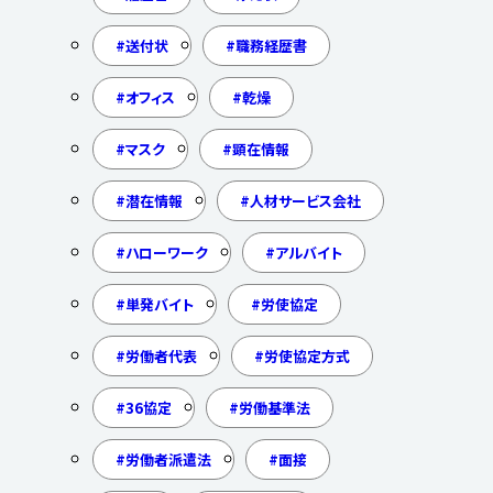
送付状
職務経歴書
オフィス
乾燥
マスク
顕在情報
潜在情報
人材サービス会社
ハローワーク
アルバイト
単発バイト
労使協定
労働者代表
労使協定方式
36協定
労働基準法
労働者派遣法
面接