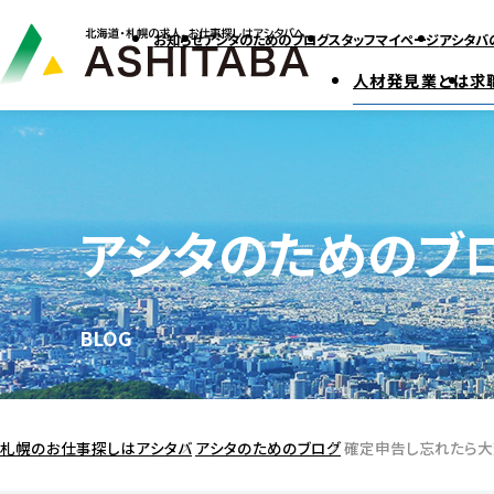
お知らせ
アシタのためのブログ
スタッフマイページ
アシタバ
人材発見業とは
求
アシタのためのブ
BLOG
札幌のお仕事探しはアシタバ
アシタのためのブログ
確定申告し忘れたら大