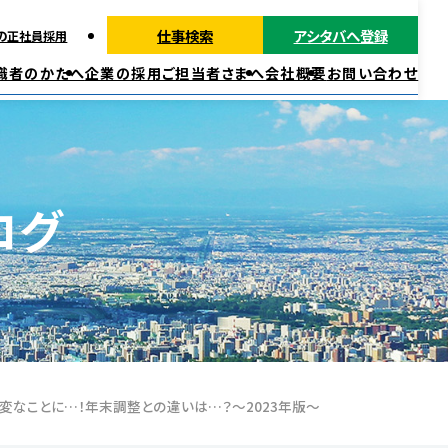
仕事検索
アシタバへ登録
の正社員採用
職者のかたへ
企業の採用ご担当者さまへ
会社概要
お問い合わせ
派遣ではたらく
正社員・契約社員ではたらく
福利厚生
ログ
変なことに…！年末調整との違いは…？～2023年版～