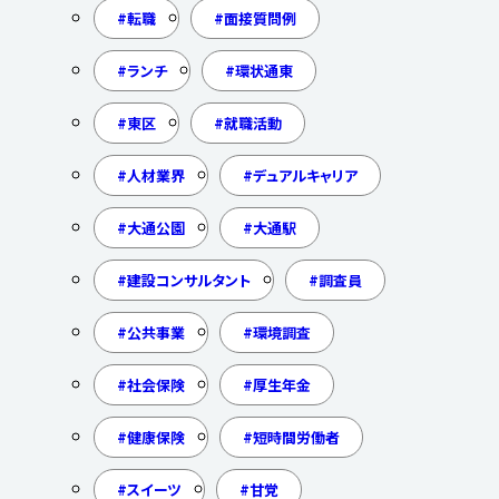
転職
面接質問例
ランチ
環状通東
東区
就職活動
人材業界
デュアルキャリア
大通公園
大通駅
建設コンサルタント
調査員
公共事業
環境調査
社会保険
厚生年金
健康保険
短時間労働者
スイーツ
甘党