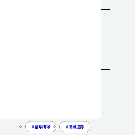
仕事のTIPS
その他
採用のTIPS
タグ
派遣
有期雇用
オフィスカジュアル
ビジネスカジュアル
給与所得
所得控除