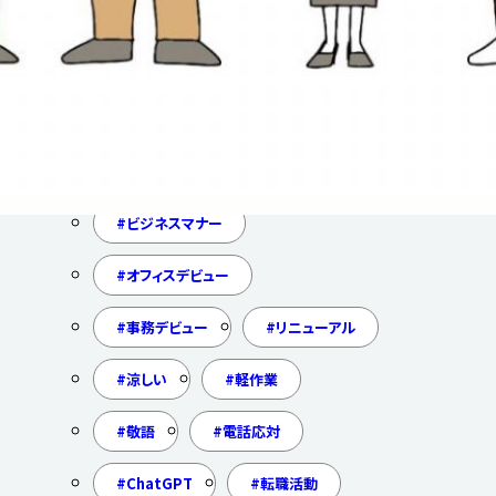
来社面接
オンライン面接
対面面接
スーツ
LINE
お問い合わせ
再就職手当
就業促進手当
ビジネスマナー
オフィスデビュー
事務デビュー
リニューアル
涼しい
軽作業
敬語
電話応対
ChatGPT
転職活動