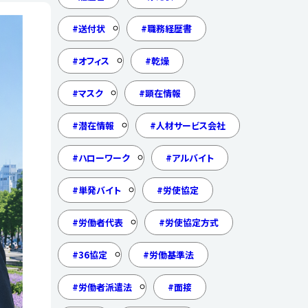
送付状
職務経歴書
オフィス
乾燥
マスク
顕在情報
潜在情報
人材サービス会社
ハローワーク
アルバイト
単発バイト
労使協定
労働者代表
労使協定方式
36協定
労働基準法
労働者派遣法
面接