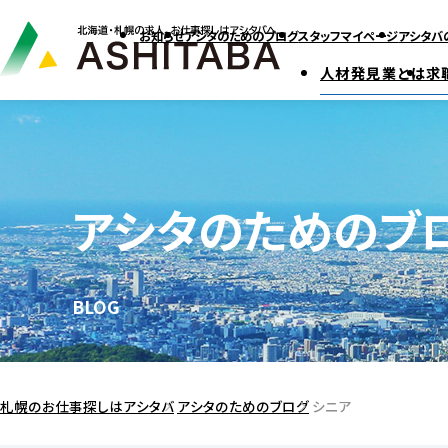
お知らせ
アシタのためのブログ
スタッフマイページ
アシタバ
人材発見業とは
求
アシタのためのブ
BLOG
札幌のお仕事探しはアシタバ
アシタのためのブログ
シニア