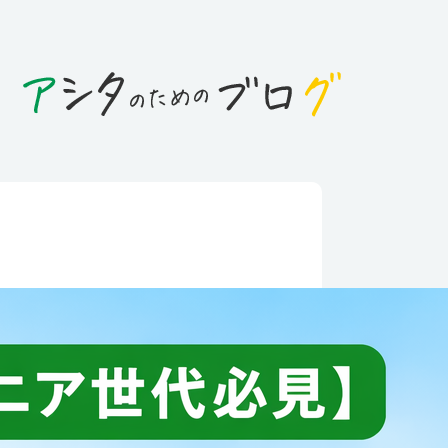
日
ニア世代必見】給与が下がっ
もったいない！高年齢雇用継
たんチェック