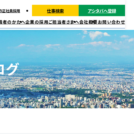
仕事検索
アシタバへ登録
の正社員採用
職者のかたへ
企業の採用ご担当者さまへ
会社概要
お問い合わせ
派遣ではたらく
正社員・契約社員ではたらく
福利厚生
ログ