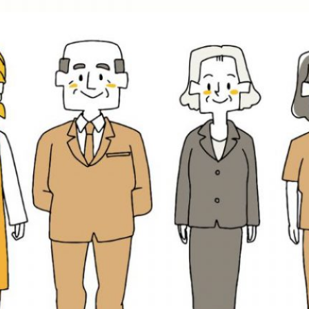
オフィスメイク
脱マスク
シニア
高齢者
雇用保険
失業保険
教育訓練給付金
高年齢雇用継続給付
育児介護休業給付金
健康診断
健診サービス
健診アシスタント
ウォームビズ
WEB面接