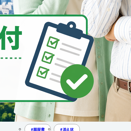
年末調整
扶養控除等申告書
基礎控除申告書
配偶者控除申告書
保険料控除申告書
還付
追徴
営業
職場見学
入社前手続き
仕事探し
自己理解
求職活動
未経験
派遣業界
異業種
履歴書
添え状