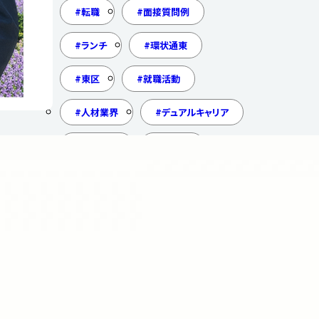
転職
面接質問例
ランチ
環状通東
東区
就職活動
人材業界
デュアルキャリア
大通公園
大通駅
建設コンサルタント
調査員
公共事業
環境調査
社会保険
厚生年金
健康保険
短時間労働者
スイーツ
甘党