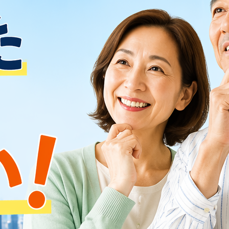
仕事のTIPS
その他
採用のTIPS
タグ
派遣
有期雇用
オフィスカジュアル
ビジネスカジュアル
給与所得
所得控除