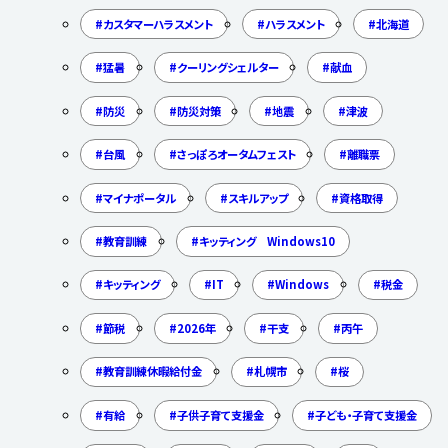
カスタマーハラスメント
ハラスメント
北海道
猛暑
クーリングシェルター
献血
防災
防災対策
地震
津波
台風
さっぽろオータムフェスト
離職票
マイナポータル
スキルアップ
資格取得
教育訓練
キッティング Windows10
キッティング
IT
Windows
税金
節税
2026年
干支
丙午
教育訓練休暇給付金
札幌市
桜
有給
子供子育て支援金
子ども・子育て支援金