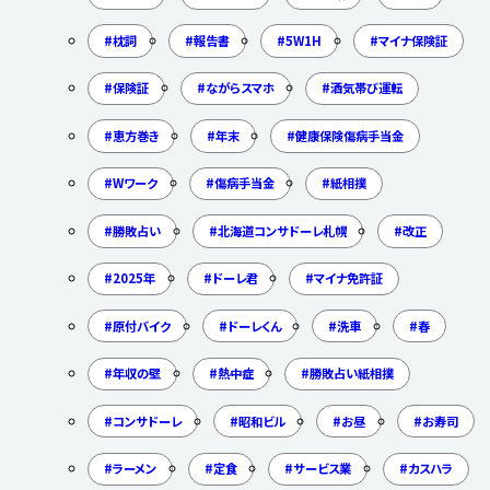
枕詞
報告書
5W1H
マイナ保険証
保険証
ながらスマホ
酒気帯び運転
恵方巻き
年末
健康保険傷病手当金
Wワーク
傷病手当金
紙相撲
勝敗占い
北海道コンサドーレ札幌
改正
2025年
ドーレ君
マイナ免許証
原付バイク
ドーレくん
洗車
春
年収の壁
熱中症
勝敗占い紙相撲
コンサドーレ
昭和ビル
お昼
お寿司
ラーメン
定食
サービス業
カスハラ