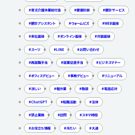
育児介護休業給付金
健康診断
健診サービス
健診アシスタント
ウォームビズ
WEB面接
来社面接
オンライン面接
対面面接
スーツ
LINE
お問い合わせ
再就職手当
就業促進手当
ビジネスマナー
オフィスデビュー
事務デビュー
リニューアル
涼しい
軽作業
敬語
電話応対
ChatGPT
転職活動
法律
禁止業務
訪問
スキマ時間
お役立ち情報
冷たい
大通