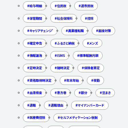
給与明細
住民税
道市民税
保管期間
社会保険料
控除
キャリアチェンジ'
異業種転職
面接対策
確定申告
ふるさと納税
メンズ
情報漏洩
ISMS
標準報酬月額
定時決定
随時決定
保険者算定
資格取得時決定
年末年始
夜勤
血液検査
恵方巻
節分
豆まき
退職
退職理由
マイナンバーカード
医療費控除
セルフメディケーション税制