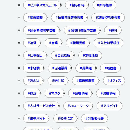
ビジネスカジュアル
給与所得
所得控除
年末調整
扶養控除等申告書
基礎控除申告書
配偶者控除申告書
保険料控除申告書
還付
追徴
営業
職場見学
入社前手続き
仕事探し
自己理解
求職活動
未経験
派遣業界
異業種
履歴書
添え状
送付状
職務経歴書
オフィス
乾燥
マスク
顕在情報
潜在情報
人材サービス会社
ハローワーク
アルバイト
単発バイト
労使協定
労働者代表