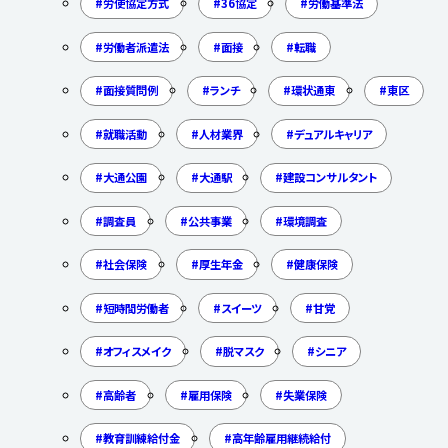
労使協定方式
36協定
労働基準法
労働者派遣法
面接
転職
面接質問例
ランチ
環状通東
東区
就職活動
人材業界
デュアルキャリア
大通公園
大通駅
建設コンサルタント
調査員
公共事業
環境調査
社会保険
厚生年金
健康保険
短時間労働者
スイーツ
甘党
オフィスメイク
脱マスク
シニア
高齢者
雇用保険
失業保険
教育訓練給付金
高年齢雇用継続給付