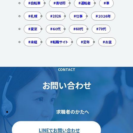
自転車
青切符
運転者
車
札幌
2026
仕事
２０２６年
夏至
６０代
60代
70代
未経
転職サイト
定年
お盆
CONTACT
お問い合わせ
求職者のかたへ
LINEでお問い合わせ