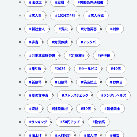
法改正
就職
労働条件通知書
求人票
2024年4月
求人検索
新社会人
労災
労働災害
補償
手当
労災保険
アシタバ
労働基準監督署
定額減税
所得税
乗り物
2024
クールビズ
40代
新紙幣
旧紙幣
偽造防止
お弁当
夏の食中毒
ストレスチェック
メンタルヘルス
資格
建設機械
50代
最低賃金
ランキング
50円アップ
物価高
値上げ
人材紹介
収入増
報告