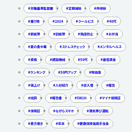
労働基準監督署
定額減税
所得税
乗り物
2024
クールビズ
40代
新紙幣
旧紙幣
偽造防止
お弁当
夏の食中毒
ストレスチェック
メンタルヘルス
資格
建設機械
50代
最低賃金
ランキング
50円アップ
物価高
値上げ
人材紹介
収入増
報告
枕詞
報告書
5W1H
マイナ保険証
保険証
ながらスマホ
酒気帯び運転
恵方巻き
年末
健康保険傷病手当金