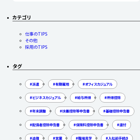
カテゴリ
仕事のTIPS
その他
採用のTIPS
タグ
派遣
有期雇用
オフィスカジュアル
ビジネスカジュアル
給与所得
所得控除
年末調整
扶養控除等申告書
基礎控除申告書
配偶者控除申告書
保険料控除申告書
還付
追徴
営業
職場見学
入社前手続き