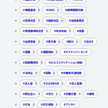
情報漏洩
ISMS
標準報酬月額
定時決定
随時決定
保険者算定
資格取得時決定
年末年始
夜勤
血液検査
恵方巻
節分
豆まき
退職
退職理由
マイナンバーカード
医療費控除
セルフメディケーション税制
法改正
就職
労働条件通知書
求人票
2024年4月
求人検索
新社会人
労災
労働災害
補償
手当
労災保険
アシタバ