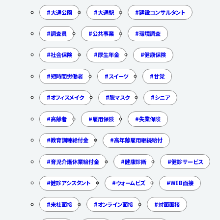
大通公園
大通駅
建設コンサルタント
調査員
公共事業
環境調査
社会保険
厚生年金
健康保険
短時間労働者
スイーツ
甘党
オフィスメイク
脱マスク
シニア
高齢者
雇用保険
失業保険
教育訓練給付金
高年齢雇用継続給付
育児介護休業給付金
健康診断
健診サービス
健診アシスタント
ウォームビズ
WEB面接
来社面接
オンライン面接
対面面接