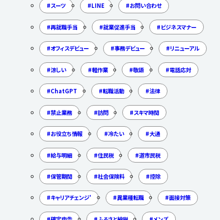
スーツ
LINE
お問い合わせ
再就職手当
就業促進手当
ビジネスマナー
オフィスデビュー
事務デビュー
リニューアル
涼しい
軽作業
敬語
電話応対
ChatGPT
転職活動
法律
禁止業務
訪問
スキマ時間
お役立ち情報
冷たい
大通
給与明細
住民税
道市民税
保管期間
社会保険料
控除
キャリアチェンジ'
異業種転職
面接対策
確定申告
ふるさと納税
メンズ