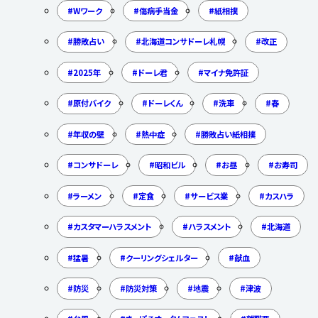
Wワーク
傷病手当金
紙相撲
勝敗占い
北海道コンサドーレ札幌
改正
2025年
ドーレ君
マイナ免許証
原付バイク
ドーレくん
洗車
春
年収の壁
熱中症
勝敗占い紙相撲
コンサドーレ
昭和ビル
お昼
お寿司
ラーメン
定食
サービス業
カスハラ
カスタマーハラスメント
ハラスメント
北海道
猛暑
クーリングシェルター
献血
防災
防災対策
地震
津波