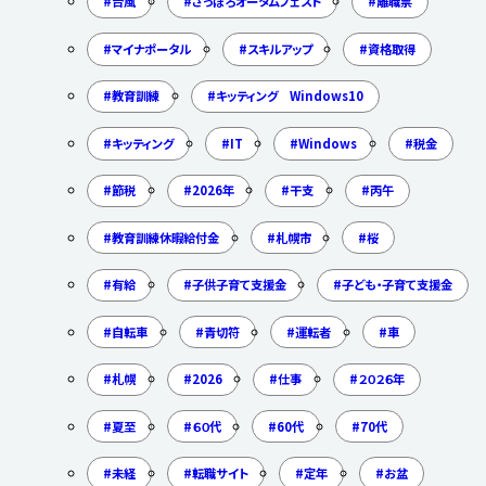
台風
さっぽろオータムフェスト
離職票
マイナポータル
スキルアップ
資格取得
教育訓練
キッティング Windows10
キッティング
IT
Windows
税金
節税
2026年
干支
丙午
教育訓練休暇給付金
札幌市
桜
有給
子供子育て支援金
子ども・子育て支援金
自転車
青切符
運転者
車
札幌
2026
仕事
２０２６年
夏至
６０代
60代
70代
未経
転職サイト
定年
お盆