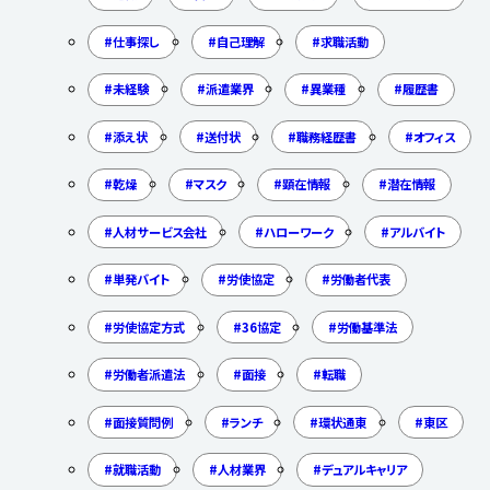
仕事探し
自己理解
求職活動
未経験
派遣業界
異業種
履歴書
添え状
送付状
職務経歴書
オフィス
乾燥
マスク
顕在情報
潜在情報
人材サービス会社
ハローワーク
アルバイト
単発バイト
労使協定
労働者代表
労使協定方式
36協定
労働基準法
労働者派遣法
面接
転職
面接質問例
ランチ
環状通東
東区
就職活動
人材業界
デュアルキャリア