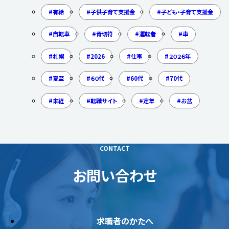
有給
子供子育て支援金
子ども・子育て支援金
自転車
青切符
運転者
車
札幌
2026
仕事
２０２６年
夏至
６０代
60代
70代
未経
転職サイト
定年
お盆
CONTACT
お問い合わせ
求職者のかたへ