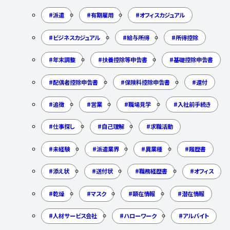
派遣
有期雇用
オフィスカジュアル
ビジネスカジュアル
給与所得
所得控除
年末調整
扶養控除等申告書
基礎控除申告書
配偶者控除申告書
保険料控除申告書
還付
追徴
営業
職場見学
入社前手続き
仕事探し
自己理解
求職活動
未経験
派遣業界
異業種
履歴書
添え状
送付状
職務経歴書
オフィス
乾燥
マスク
顕在情報
潜在情報
人材サービス会社
ハローワーク
アルバイト