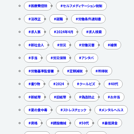
医療費控除
セルフメディケーション税制
法改正
就職
労働条件通知書
求人票
2024年4月
求人検索
新社会人
労災
労働災害
補償
手当
労災保険
アシタバ
労働基準監督署
定額減税
所得税
乗り物
2024
クールビズ
40代
新紙幣
旧紙幣
偽造防止
お弁当
夏の食中毒
ストレスチェック
メンタルヘルス
資格
建設機械
50代
最低賃金