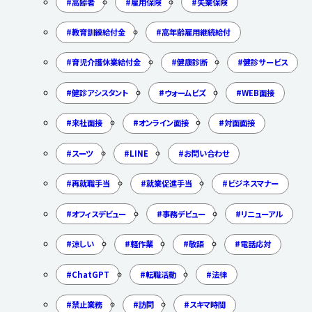
高齢者
雇用保険
失業保険
教育訓練給付金
高年齢雇用継続給付
育児介護休業給付金
健康診断
健診サービス
健診アシスタント
ウォームビズ
WEB面接
来社面接
オンライン面接
対面面接
スーツ
LINE
お問い合わせ
再就職手当
就業促進手当
ビジネスマナー
オフィスデビュー
事務デビュー
リニューアル
涼しい
軽作業
敬語
電話応対
ChatGPT
転職活動
法律
禁止業務
訪問
スキマ時間