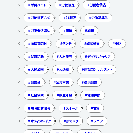
単発バイト
労使協定
労働者代表
労使協定方式
36協定
労働基準法
労働者派遣法
面接
転職
面接質問例
ランチ
環状通東
東区
就職活動
人材業界
デュアルキャリア
大通公園
大通駅
建設コンサルタント
調査員
公共事業
環境調査
社会保険
厚生年金
健康保険
短時間労働者
スイーツ
甘党
オフィスメイク
脱マスク
シニア