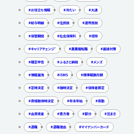
お役立ち情報
冷たい
大通
給与明細
住民税
道市民税
保管期間
社会保険料
控除
キャリアチェンジ'
異業種転職
面接対策
確定申告
ふるさと納税
メンズ
情報漏洩
ISMS
標準報酬月額
定時決定
随時決定
保険者算定
資格取得時決定
年末年始
夜勤
血液検査
恵方巻
節分
豆まき
退職
退職理由
マイナンバーカード