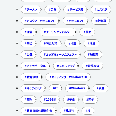
ラーメン
定食
サービス業
カスハラ
カスタマーハラスメント
ハラスメント
北海道
猛暑
クーリングシェルター
献血
防災
防災対策
地震
津波
台風
さっぽろオータムフェスト
離職票
マイナポータル
スキルアップ
資格取得
教育訓練
キッティング Windows10
キッティング
IT
Windows
税金
節税
2026年
干支
丙午
教育訓練休暇給付金
札幌市
桜