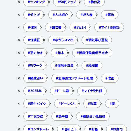
ランキング
50円アップ
物価高
値上げ
人材紹介
収入増
報告
枕詞
報告書
5W1H
マイナ保険証
保険証
ながらスマホ
酒気帯び運転
恵方巻き
年末
健康保険傷病手当金
Wワーク
傷病手当金
紙相撲
勝敗占い
北海道コンサドーレ札幌
改正
2025年
ドーレ君
マイナ免許証
原付バイク
ドーレくん
洗車
春
年収の壁
熱中症
勝敗占い紙相撲
コンサドーレ
昭和ビル
お昼
お寿司