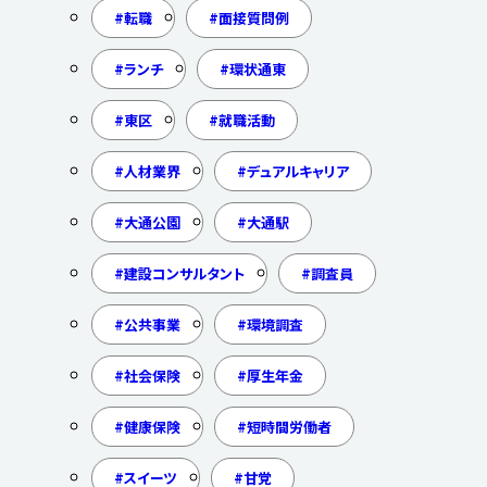
転職
面接質問例
ランチ
環状通東
東区
就職活動
人材業界
デュアルキャリア
大通公園
大通駅
建設コンサルタント
調査員
公共事業
環境調査
社会保険
厚生年金
健康保険
短時間労働者
スイーツ
甘党