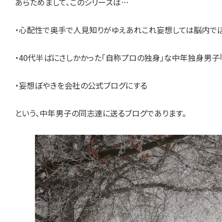
あらためまして、このシリーズは…
・心配性で奥手で人見知りがゆえあれこれ妄想しては脳内でぼ
・40代半ばにさしかかった「自称プロの独身」な中年独身男子『
・妄想ぼやきを会社の公式ブログにする
という、中年男子の同志達に送るブログであります。