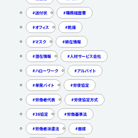
送付状
職務経歴書
オフィス
乾燥
マスク
顕在情報
潜在情報
人材サービス会社
ハローワーク
アルバイト
単発バイト
労使協定
労働者代表
労使協定方式
36協定
労働基準法
労働者派遣法
面接