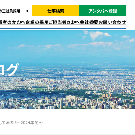
仕事検索
アシタバへ登録
の正社員採用
職者のかたへ
企業の採用ご担当者さまへ
会社概要
お問い合わせ
派遣ではたらく
正社員・契約社員ではたらく
福利厚生
ログ
してみた！～2024年冬～