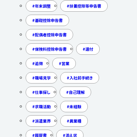
年末調整
扶養控除等申告書
基礎控除申告書
配偶者控除申告書
保険料控除申告書
還付
追徴
営業
職場見学
入社前手続き
仕事探し
自己理解
求職活動
未経験
派遣業界
異業種
履歴書
添え状