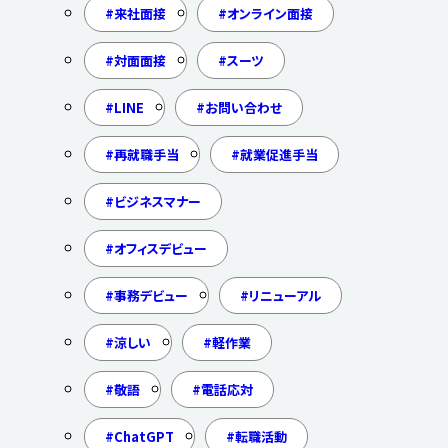
来社面接
オンライン面接
対面面接
スーツ
LINE
お問い合わせ
再就職手当
就業促進手当
ビジネスマナー
オフィスデビュー
事務デビュー
リニューアル
涼しい
軽作業
敬語
電話応対
ChatGPT
転職活動