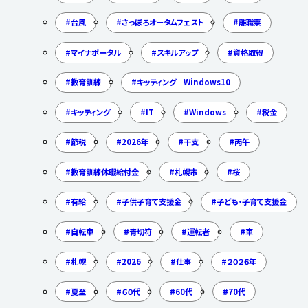
台風
さっぽろオータムフェスト
離職票
マイナポータル
スキルアップ
資格取得
教育訓練
キッティング Windows10
キッティング
IT
Windows
税金
節税
2026年
干支
丙午
教育訓練休暇給付金
札幌市
桜
有給
子供子育て支援金
子ども・子育て支援金
自転車
青切符
運転者
車
札幌
2026
仕事
２０２６年
夏至
６０代
60代
70代