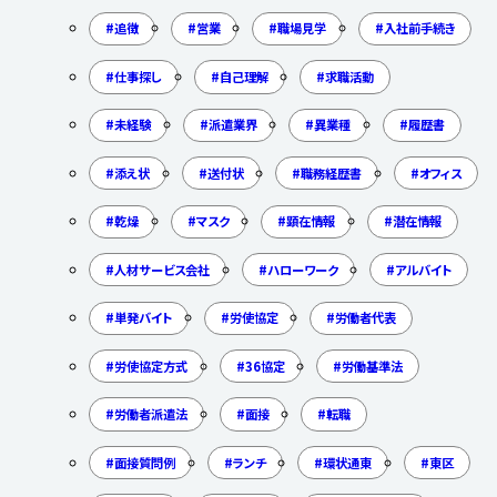
追徴
営業
職場見学
入社前手続き
仕事探し
自己理解
求職活動
未経験
派遣業界
異業種
履歴書
添え状
送付状
職務経歴書
オフィス
乾燥
マスク
顕在情報
潜在情報
人材サービス会社
ハローワーク
アルバイト
単発バイト
労使協定
労働者代表
労使協定方式
36協定
労働基準法
労働者派遣法
面接
転職
面接質問例
ランチ
環状通東
東区