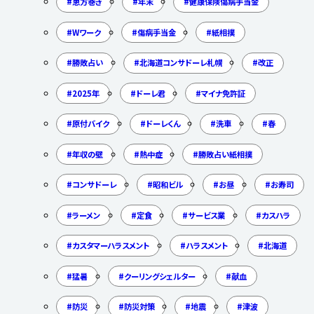
恵方巻き
年末
健康保険傷病手当金
Wワーク
傷病手当金
紙相撲
勝敗占い
北海道コンサドーレ札幌
改正
2025年
ドーレ君
マイナ免許証
原付バイク
ドーレくん
洗車
春
年収の壁
熱中症
勝敗占い紙相撲
コンサドーレ
昭和ビル
お昼
お寿司
ラーメン
定食
サービス業
カスハラ
カスタマーハラスメント
ハラスメント
北海道
猛暑
クーリングシェルター
献血
防災
防災対策
地震
津波