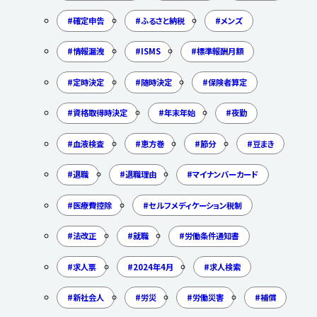
確定申告
ふるさと納税
メンズ
情報漏洩
ISMS
標準報酬月額
定時決定
随時決定
保険者算定
資格取得時決定
年末年始
夜勤
血液検査
恵方巻
節分
豆まき
退職
退職理由
マイナンバーカード
医療費控除
セルフメディケーション税制
法改正
就職
労働条件通知書
求人票
2024年4月
求人検索
新社会人
労災
労働災害
補償