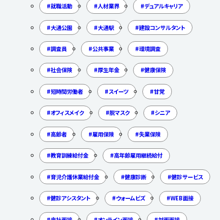
就職活動
人材業界
デュアルキャリア
大通公園
大通駅
建設コンサルタント
調査員
公共事業
環境調査
社会保険
厚生年金
健康保険
短時間労働者
スイーツ
甘党
オフィスメイク
脱マスク
シニア
高齢者
雇用保険
失業保険
教育訓練給付金
高年齢雇用継続給付
育児介護休業給付金
健康診断
健診サービス
健診アシスタント
ウォームビズ
WEB面接
来社面接
オンライン面接
対面面接