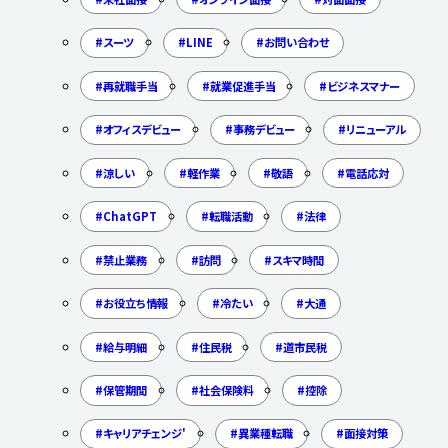
スーツ
LINE
お問い合わせ
再就職手当
就業促進手当
ビジネスマナー
オフィスデビュー
事務デビュー
リニューアル
涼しい
軽作業
敬語
電話応対
ChatGPT
転職活動
法律
禁止業務
訪問
スキマ時間
お役立ち情報
冷たい
大通
給与明細
住民税
道市民税
保管期間
社会保険料
控除
キャリアチェンジ'
異業種転職
面接対策