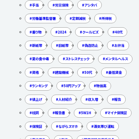
手当
労災保険
アシタバ
労働基準監督署
定額減税
所得税
乗り物
2024
クールビズ
40代
新紙幣
旧紙幣
偽造防止
お弁当
夏の食中毒
ストレスチェック
メンタルヘルス
資格
建設機械
50代
最低賃金
ランキング
50円アップ
物価高
値上げ
人材紹介
収入増
報告
枕詞
報告書
5W1H
マイナ保険証
保険証
ながらスマホ
酒気帯び運転