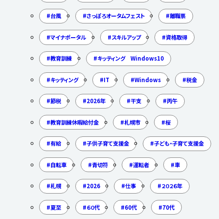
台風
さっぽろオータムフェスト
離職票
マイナポータル
スキルアップ
資格取得
教育訓練
キッティング Windows10
キッティング
IT
Windows
税金
節税
2026年
干支
丙午
教育訓練休暇給付金
札幌市
桜
有給
子供子育て支援金
子ども・子育て支援金
自転車
青切符
運転者
車
札幌
2026
仕事
２０２６年
夏至
６０代
60代
70代