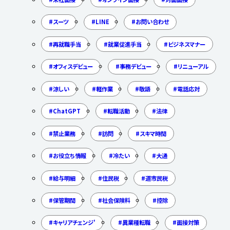
スーツ
LINE
お問い合わせ
再就職手当
就業促進手当
ビジネスマナー
オフィスデビュー
事務デビュー
リニューアル
涼しい
軽作業
敬語
電話応対
ChatGPT
転職活動
法律
禁止業務
訪問
スキマ時間
お役立ち情報
冷たい
大通
給与明細
住民税
道市民税
保管期間
社会保険料
控除
キャリアチェンジ'
異業種転職
面接対策