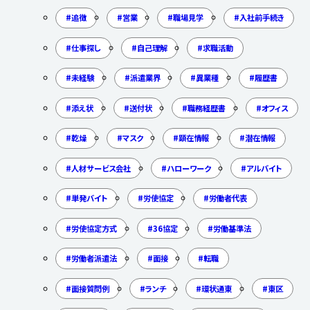
追徴
営業
職場見学
入社前手続き
仕事探し
自己理解
求職活動
未経験
派遣業界
異業種
履歴書
添え状
送付状
職務経歴書
オフィス
乾燥
マスク
顕在情報
潜在情報
人材サービス会社
ハローワーク
アルバイト
単発バイト
労使協定
労働者代表
労使協定方式
36協定
労働基準法
労働者派遣法
面接
転職
面接質問例
ランチ
環状通東
東区