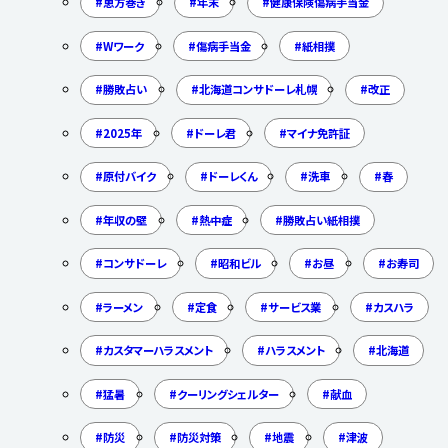
恵方巻き
年末
健康保険傷病手当金
Wワーク
傷病手当金
紙相撲
勝敗占い
北海道コンサドーレ札幌
改正
2025年
ドーレ君
マイナ免許証
原付バイク
ドーレくん
洗車
春
年収の壁
熱中症
勝敗占い紙相撲
コンサドーレ
昭和ビル
お昼
お寿司
ラーメン
定食
サービス業
カスハラ
カスタマーハラスメント
ハラスメント
北海道
猛暑
クーリングシェルター
献血
防災
防災対策
地震
津波