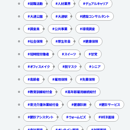
就職活動
人材業界
デュアルキャリア
大通公園
大通駅
建設コンサルタント
調査員
公共事業
環境調査
社会保険
厚生年金
健康保険
短時間労働者
スイーツ
甘党
オフィスメイク
脱マスク
シニア
高齢者
雇用保険
失業保険
教育訓練給付金
高年齢雇用継続給付
育児介護休業給付金
健康診断
健診サービス
健診アシスタント
ウォームビズ
WEB面接
来社面接
オンライン面接
対面面接