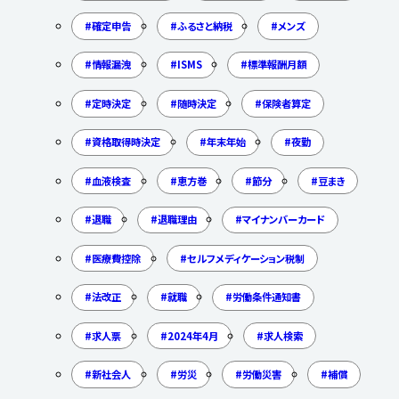
確定申告
ふるさと納税
メンズ
情報漏洩
ISMS
標準報酬月額
定時決定
随時決定
保険者算定
資格取得時決定
年末年始
夜勤
血液検査
恵方巻
節分
豆まき
退職
退職理由
マイナンバーカード
医療費控除
セルフメディケーション税制
法改正
就職
労働条件通知書
求人票
2024年4月
求人検索
新社会人
労災
労働災害
補償