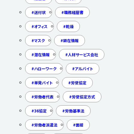
送付状
職務経歴書
オフィス
乾燥
マスク
顕在情報
潜在情報
人材サービス会社
ハローワーク
アルバイト
単発バイト
労使協定
労働者代表
労使協定方式
36協定
労働基準法
労働者派遣法
面接