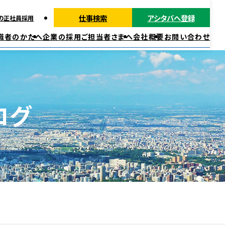
仕事検索
アシタバへ登録
の正社員採用
職者のかたへ
企業の採用ご担当者さまへ
会社概要
お問い合わせ
派遣ではたらく
正社員・契約社員ではたらく
福利厚生
ログ