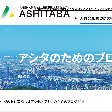
お知らせ
アシタのためのブログ
スタッフマイページ
アシタバ
人材発見業とは
求
アシタのためのブ
BLOG
札幌のお仕事探しはアシタバ
アシタのためのブログ
猛暑