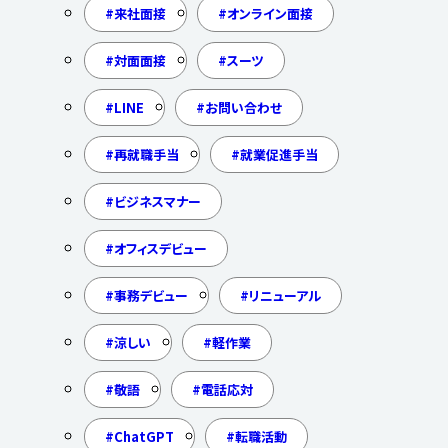
来社面接
オンライン面接
対面面接
スーツ
LINE
お問い合わせ
再就職手当
就業促進手当
ビジネスマナー
オフィスデビュー
事務デビュー
リニューアル
涼しい
軽作業
敬語
電話応対
ChatGPT
転職活動