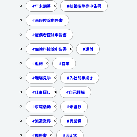
年末調整
扶養控除等申告書
基礎控除申告書
配偶者控除申告書
保険料控除申告書
還付
追徴
営業
職場見学
入社前手続き
仕事探し
自己理解
求職活動
未経験
派遣業界
異業種
履歴書
添え状