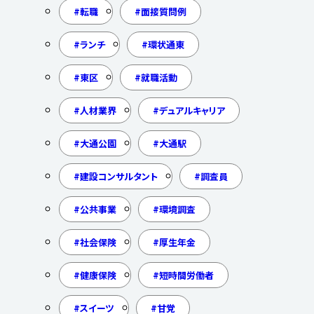
転職
面接質問例
ランチ
環状通東
東区
就職活動
人材業界
デュアルキャリア
大通公園
大通駅
建設コンサルタント
調査員
公共事業
環境調査
社会保険
厚生年金
健康保険
短時間労働者
スイーツ
甘党