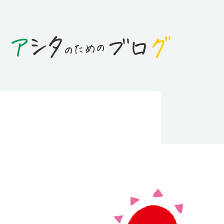
日
？災害級猛暑の北海道民へ
択肢」