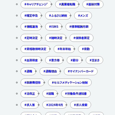
キャリアチェンジ'
異業種転職
面接対策
確定申告
ふるさと納税
メンズ
情報漏洩
ISMS
標準報酬月額
定時決定
随時決定
保険者算定
資格取得時決定
年末年始
夜勤
血液検査
恵方巻
節分
豆まき
退職
退職理由
マイナンバーカード
医療費控除
セルフメディケーション税制
法改正
就職
労働条件通知書
求人票
2024年4月
求人検索