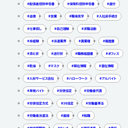
配偶者控除申告書
保険料控除申告書
還付
追徴
営業
職場見学
入社前手続き
仕事探し
自己理解
求職活動
未経験
派遣業界
異業種
履歴書
添え状
送付状
職務経歴書
オフィス
乾燥
マスク
顕在情報
潜在情報
人材サービス会社
ハローワーク
アルバイト
単発バイト
労使協定
労働者代表
労使協定方式
36協定
労働基準法
労働者派遣法
面接
転職
面接質問例
ランチ
環状通東
東区