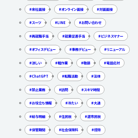
来社面接
オンライン面接
対面面接
スーツ
LINE
お問い合わせ
再就職手当
就業促進手当
ビジネスマナー
オフィスデビュー
事務デビュー
リニューアル
涼しい
軽作業
敬語
電話応対
ChatGPT
転職活動
法律
禁止業務
訪問
スキマ時間
お役立ち情報
冷たい
大通
給与明細
住民税
道市民税
保管期間
社会保険料
控除