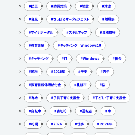
防災
防災対策
地震
津波
台風
さっぽろオータムフェスト
離職票
マイナポータル
スキルアップ
資格取得
教育訓練
キッティング Windows10
キッティング
IT
Windows
税金
節税
2026年
干支
丙午
教育訓練休暇給付金
札幌市
桜
有給
子供子育て支援金
子ども・子育て支援金
自転車
青切符
運転者
車
札幌
2026
仕事
２０２６年