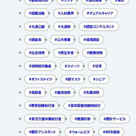
就職活動
人材業界
デュアルキャリア
大通公園
大通駅
建設コンサルタント
調査員
公共事業
環境調査
社会保険
厚生年金
健康保険
短時間労働者
スイーツ
甘党
オフィスメイク
脱マスク
シニア
高齢者
雇用保険
失業保険
教育訓練給付金
高年齢雇用継続給付
育児介護休業給付金
健康診断
健診サービス
健診アシスタント
ウォームビズ
WEB面接