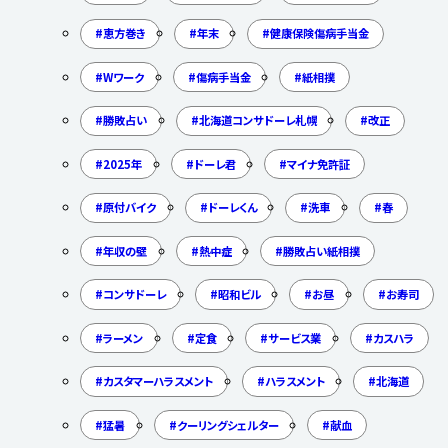
恵方巻き
年末
健康保険傷病手当金
Wワーク
傷病手当金
紙相撲
勝敗占い
北海道コンサドーレ札幌
改正
2025年
ドーレ君
マイナ免許証
原付バイク
ドーレくん
洗車
春
年収の壁
熱中症
勝敗占い紙相撲
コンサドーレ
昭和ビル
お昼
お寿司
ラーメン
定食
サービス業
カスハラ
カスタマーハラスメント
ハラスメント
北海道
猛暑
クーリングシェルター
献血