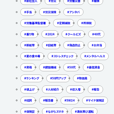
新社会人
労災
労働災害
補償
手当
労災保険
アシタバ
労働基準監督署
定額減税
所得税
乗り物
2024
クールビズ
40代
新紙幣
旧紙幣
偽造防止
お弁当
夏の食中毒
ストレスチェック
メンタルヘルス
資格
建設機械
50代
最低賃金
ランキング
50円アップ
物価高
値上げ
人材紹介
収入増
報告
枕詞
報告書
5W1H
マイナ保険証
保険証
ながらスマホ
酒気帯び運転