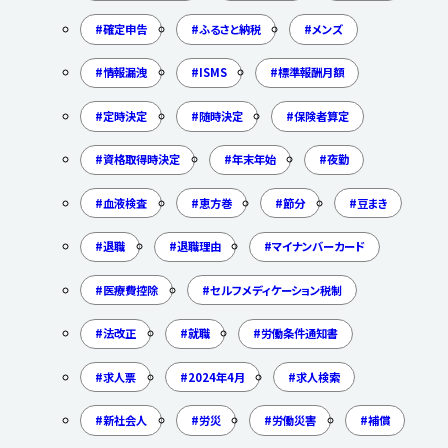
確定申告
ふるさと納税
メンズ
情報漏洩
ISMS
標準報酬月額
定時決定
随時決定
保険者算定
資格取得時決定
年末年始
夜勤
血液検査
恵方巻
節分
豆まき
退職
退職理由
マイナンバーカード
医療費控除
セルフメディケーション税制
法改正
就職
労働条件通知書
求人票
2024年4月
求人検索
新社会人
労災
労働災害
補償