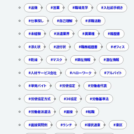
追徴
営業
職場見学
入社前手続き
仕事探し
自己理解
求職活動
未経験
派遣業界
異業種
履歴書
添え状
送付状
職務経歴書
オフィス
乾燥
マスク
顕在情報
潜在情報
人材サービス会社
ハローワーク
アルバイト
単発バイト
労使協定
労働者代表
労使協定方式
36協定
労働基準法
労働者派遣法
面接
転職
面接質問例
ランチ
環状通東
東区