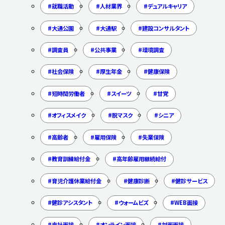
就職活動
人材業界
デュアルキャリア
大通公園
大通駅
建設コンサルタント
調査員
公共事業
環境調査
社会保険
厚生年金
健康保険
短時間労働者
スイーツ
甘党
オフィスメイク
脱マスク
シニア
高齢者
雇用保険
失業保険
教育訓練給付金
高年齢雇用継続給付
育児介護休業給付金
健康診断
健診サービス
健診アシスタント
ウォームビズ
WEB面接
来社面接
オンライン面接
対面面接