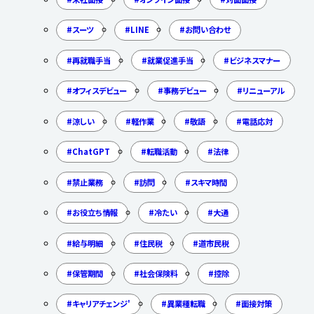
スーツ
LINE
お問い合わせ
再就職手当
就業促進手当
ビジネスマナー
オフィスデビュー
事務デビュー
リニューアル
涼しい
軽作業
敬語
電話応対
ChatGPT
転職活動
法律
禁止業務
訪問
スキマ時間
お役立ち情報
冷たい
大通
給与明細
住民税
道市民税
保管期間
社会保険料
控除
キャリアチェンジ'
異業種転職
面接対策