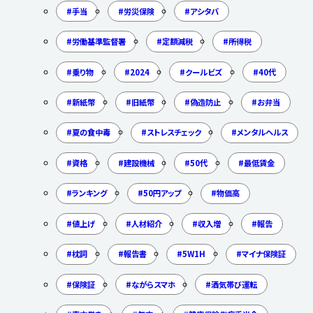
手当
労災保険
アシタバ
労働基準監督署
定額減税
所得税
乗り物
2024
クールビズ
40代
新紙幣
旧紙幣
偽造防止
お弁当
夏の食中毒
ストレスチェック
メンタルヘルス
資格
建設機械
50代
最低賃金
ランキング
50円アップ
物価高
値上げ
人材紹介
収入増
報告
枕詞
報告書
5W1H
マイナ保険証
保険証
ながらスマホ
酒気帯び運転