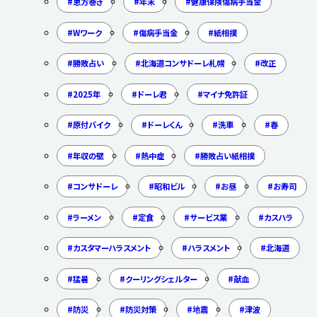
恵方巻き
年末
健康保険傷病手当金
Wワーク
傷病手当金
紙相撲
勝敗占い
北海道コンサドーレ札幌
改正
2025年
ドーレ君
マイナ免許証
原付バイク
ドーレくん
洗車
春
年収の壁
熱中症
勝敗占い紙相撲
コンサドーレ
昭和ビル
お昼
お寿司
ラーメン
定食
サービス業
カスハラ
カスタマーハラスメント
ハラスメント
北海道
猛暑
クーリングシェルター
献血
防災
防災対策
地震
津波