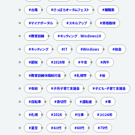
台風
さっぽろオータムフェスト
離職票
マイナポータル
スキルアップ
資格取得
教育訓練
キッティング Windows10
キッティング
IT
Windows
税金
節税
2026年
干支
丙午
教育訓練休暇給付金
札幌市
桜
有給
子供子育て支援金
子ども・子育て支援金
自転車
青切符
運転者
車
札幌
2026
仕事
２０２６年
夏至
６０代
60代
70代