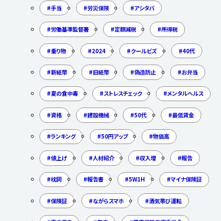
手当
労災保険
アシタバ
労働基準監督署
定額減税
所得税
乗り物
2024
クールビズ
40代
新紙幣
旧紙幣
偽造防止
お弁当
夏の食中毒
ストレスチェック
メンタルヘルス
資格
建設機械
50代
最低賃金
ランキング
50円アップ
物価高
値上げ
人材紹介
収入増
報告
枕詞
報告書
5W1H
マイナ保険証
保険証
ながらスマホ
酒気帯び運転