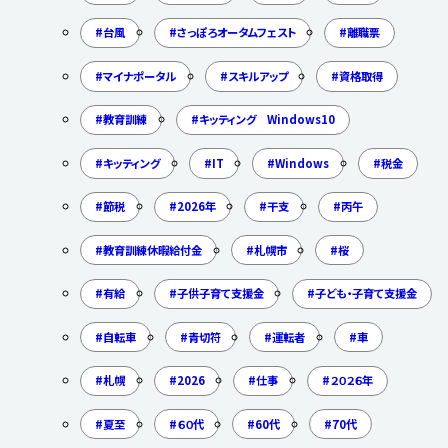
台風
さっぽろオータムフェスト
離職票
マイナポータル
スキルアップ
資格取得
教育訓練
キッティング Windows10
キッティング
IT
Windows
税金
節税
2026年
干支
丙午
教育訓練休暇給付金
札幌市
桜
有給
子供子育て支援金
子ども・子育て支援金
自転車
青切符
運転者
車
札幌
2026
仕事
２０２６年
夏至
６０代
60代
70代