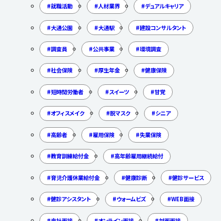
就職活動
人材業界
デュアルキャリア
大通公園
大通駅
建設コンサルタント
調査員
公共事業
環境調査
社会保険
厚生年金
健康保険
短時間労働者
スイーツ
甘党
オフィスメイク
脱マスク
シニア
高齢者
雇用保険
失業保険
教育訓練給付金
高年齢雇用継続給付
育児介護休業給付金
健康診断
健診サービス
健診アシスタント
ウォームビズ
WEB面接
来社面接
オンライン面接
対面面接