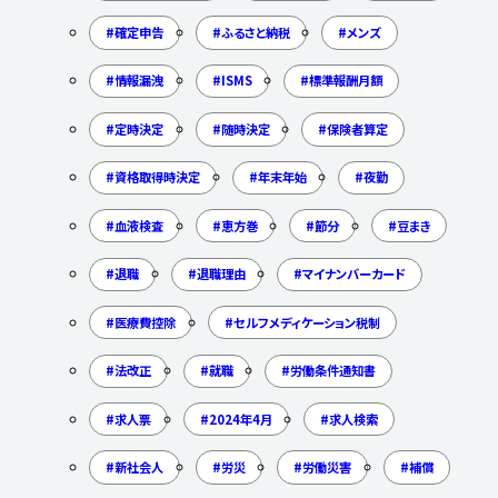
確定申告
ふるさと納税
メンズ
情報漏洩
ISMS
標準報酬月額
定時決定
随時決定
保険者算定
資格取得時決定
年末年始
夜勤
血液検査
恵方巻
節分
豆まき
退職
退職理由
マイナンバーカード
医療費控除
セルフメディケーション税制
法改正
就職
労働条件通知書
求人票
2024年4月
求人検索
新社会人
労災
労働災害
補償