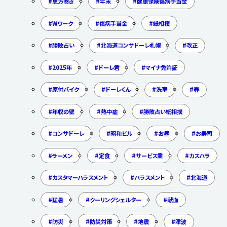
恵方巻き
年末
健康保険傷病手当金
Wワーク
傷病手当金
紙相撲
勝敗占い
北海道コンサドーレ札幌
改正
2025年
ドーレ君
マイナ免許証
原付バイク
ドーレくん
洗車
春
年収の壁
熱中症
勝敗占い紙相撲
コンサドーレ
昭和ビル
お昼
お寿司
ラーメン
定食
サービス業
カスハラ
カスタマーハラスメント
ハラスメント
北海道
猛暑
クーリングシェルター
献血
防災
防災対策
地震
津波