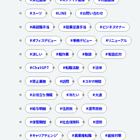
スーツ
LINE
お問い合わせ
再就職手当
就業促進手当
ビジネスマナー
オフィスデビュー
事務デビュー
リニューアル
涼しい
軽作業
敬語
電話応対
ChatGPT
転職活動
法律
禁止業務
訪問
スキマ時間
お役立ち情報
冷たい
大通
給与明細
住民税
道市民税
保管期間
社会保険料
控除
キャリアチェンジ'
異業種転職
面接対策