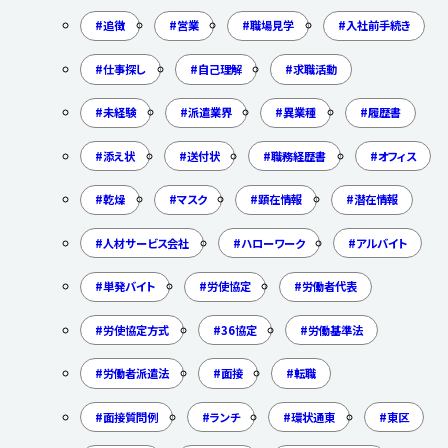
追徴
営業
職場見学
入社前手続き
仕事探し
自己理解
求職活動
未経験
派遣業界
異業種
履歴書
添え状
送付状
職務経歴書
オフィス
乾燥
マスク
顕在情報
潜在情報
人材サービス会社
ハローワーク
アルバイト
単発バイト
労使協定
労働者代表
労使協定方式
36協定
労働基準法
労働者派遣法
面接
転職
面接質問例
ランチ
環状通東
東区