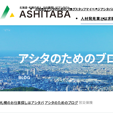
お知らせ
アシタのためのブログ
スタッフマイページ
アシタバ
人材発見業とは
求
アシタのためのブ
BLOG
札幌のお仕事探しはアシタバ
アシタのためのブログ
労災保険