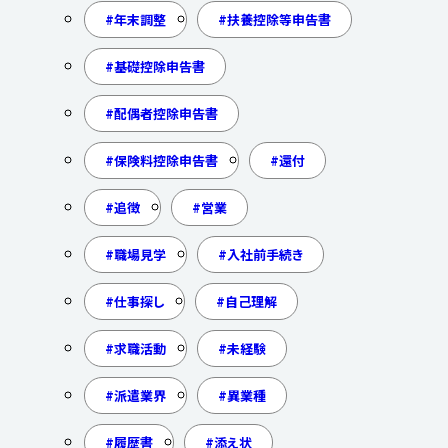
年末調整
扶養控除等申告書
基礎控除申告書
配偶者控除申告書
保険料控除申告書
還付
追徴
営業
職場見学
入社前手続き
仕事探し
自己理解
求職活動
未経験
派遣業界
異業種
履歴書
添え状