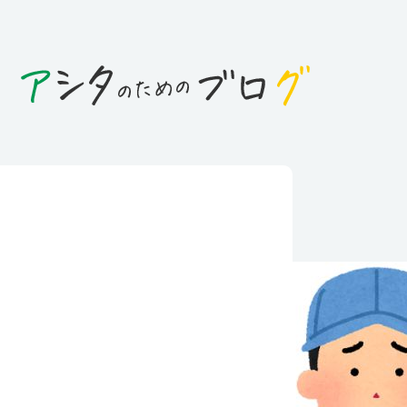
日
ライ！仕事中・通勤中のケガ・・
償されるの？～労働災害の
～