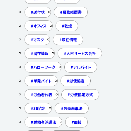
送付状
職務経歴書
オフィス
乾燥
マスク
顕在情報
潜在情報
人材サービス会社
ハローワーク
アルバイト
単発バイト
労使協定
労働者代表
労使協定方式
36協定
労働基準法
労働者派遣法
面接