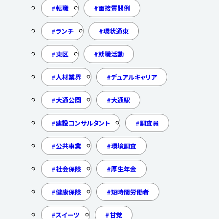
転職
面接質問例
ランチ
環状通東
東区
就職活動
人材業界
デュアルキャリア
大通公園
大通駅
建設コンサルタント
調査員
公共事業
環境調査
社会保険
厚生年金
健康保険
短時間労働者
スイーツ
甘党