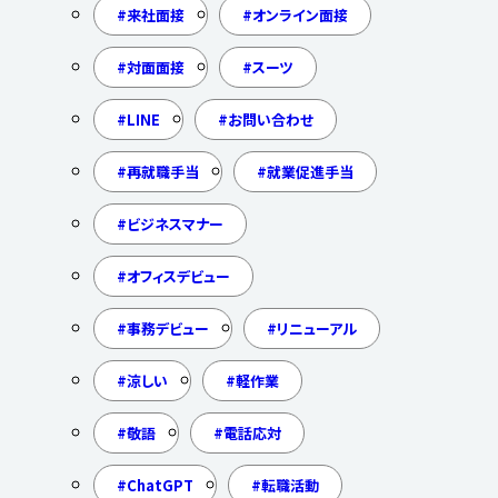
来社面接
オンライン面接
対面面接
スーツ
LINE
お問い合わせ
再就職手当
就業促進手当
ビジネスマナー
オフィスデビュー
事務デビュー
リニューアル
涼しい
軽作業
敬語
電話応対
ChatGPT
転職活動