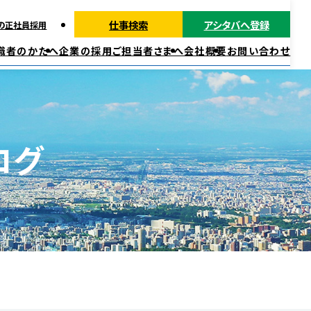
仕事検索
アシタバへ登録
の正社員採用
職者のかたへ
企業の採用ご担当者さまへ
会社概要
お問い合わせ
派遣ではたらく
正社員・契約社員ではたらく
福利厚生
ログ