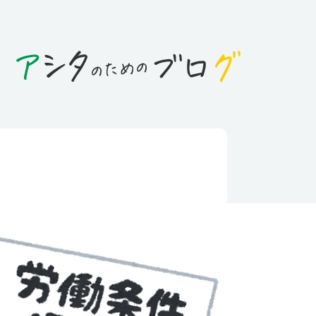
日
4月どう変わる？求職者や労働
おきたい法改正！