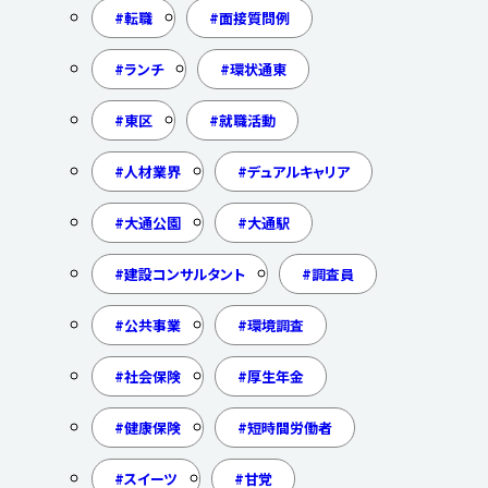
転職
面接質問例
ランチ
環状通東
東区
就職活動
人材業界
デュアルキャリア
大通公園
大通駅
建設コンサルタント
調査員
公共事業
環境調査
社会保険
厚生年金
健康保険
短時間労働者
スイーツ
甘党