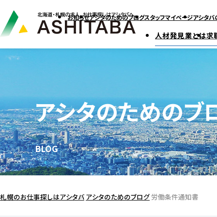
お知らせ
アシタのためのブログ
スタッフマイページ
アシタバ
人材発見業とは
求
アシタのためのブ
BLOG
札幌のお仕事探しはアシタバ
アシタのためのブログ
労働条件通知書