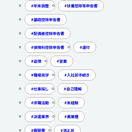
年末調整
扶養控除等申告書
基礎控除申告書
配偶者控除申告書
保険料控除申告書
還付
追徴
営業
職場見学
入社前手続き
仕事探し
自己理解
求職活動
未経験
派遣業界
異業種
履歴書
添え状