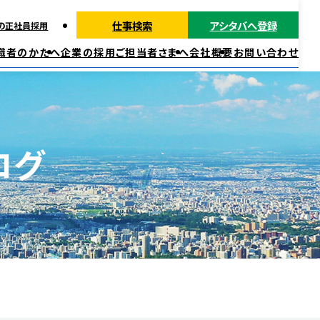
仕事検索
アシタバへ登録
の正社員採用
職者のかたへ
企業の採用ご担当者さまへ
会社概要
お問い合わせ
派遣ではたらく
正社員・契約社員ではたらく
福利厚生
ログ