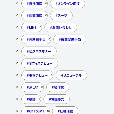
来社面接
オンライン面接
対面面接
スーツ
LINE
お問い合わせ
再就職手当
就業促進手当
ビジネスマナー
オフィスデビュー
事務デビュー
リニューアル
涼しい
軽作業
敬語
電話応対
ChatGPT
転職活動