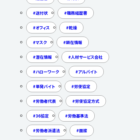
送付状
職務経歴書
オフィス
乾燥
マスク
顕在情報
潜在情報
人材サービス会社
ハローワーク
アルバイト
単発バイト
労使協定
労働者代表
労使協定方式
36協定
労働基準法
労働者派遣法
面接