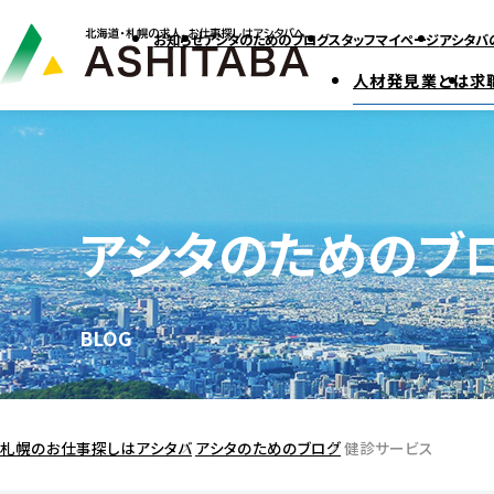
お知らせ
アシタのためのブログ
スタッフマイページ
アシタバ
人材発見業とは
求
アシタのためのブ
BLOG
札幌のお仕事探しはアシタバ
アシタのためのブログ
健診サービス