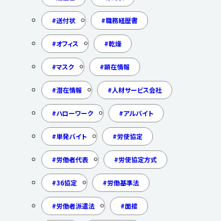
送付状
職務経歴書
オフィス
乾燥
マスク
顕在情報
潜在情報
人材サービス会社
ハローワーク
アルバイト
単発バイト
労使協定
労働者代表
労使協定方式
36協定
労働基準法
労働者派遣法
面接