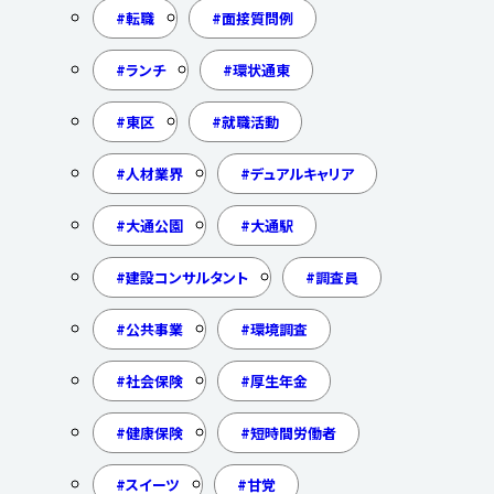
転職
面接質問例
ランチ
環状通東
東区
就職活動
人材業界
デュアルキャリア
大通公園
大通駅
建設コンサルタント
調査員
公共事業
環境調査
社会保険
厚生年金
健康保険
短時間労働者
スイーツ
甘党