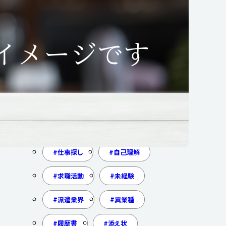
年末調整
扶養控除等申告書
基礎控除申告書
配偶者控除申告書
保険料控除申告書
還付
追徴
営業
職場見学
入社前手続き
仕事探し
自己理解
求職活動
未経験
派遣業界
異業種
履歴書
添え状