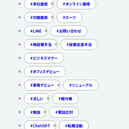
来社面接
オンライン面接
対面面接
スーツ
LINE
お問い合わせ
再就職手当
就業促進手当
ビジネスマナー
オフィスデビュー
事務デビュー
リニューアル
涼しい
軽作業
敬語
電話応対
ChatGPT
転職活動