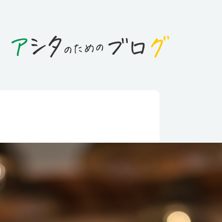
日
ゃ損する？おシゴトのお話
ービス業界編～