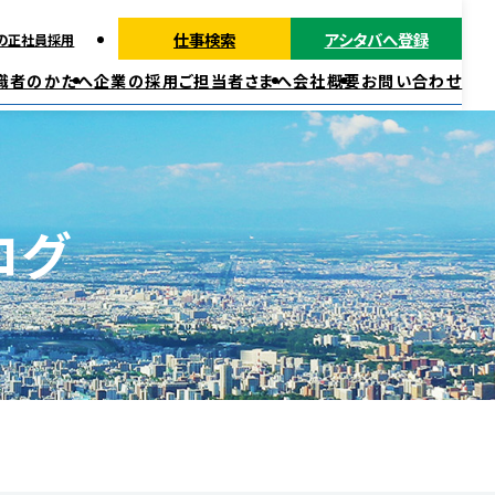
仕事検索
アシタバへ登録
の正社員採用
職者のかたへ
企業の採用ご担当者さまへ
会社概要
お問い合わせ
派遣ではたらく
正社員・契約社員ではたらく
福利厚生
ログ