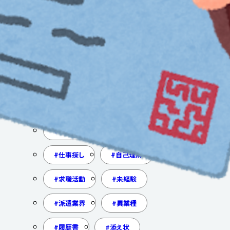
年末調整
扶養控除等申告書
基礎控除申告書
配偶者控除申告書
保険料控除申告書
還付
追徴
営業
職場見学
入社前手続き
仕事探し
自己理解
求職活動
未経験
派遣業界
異業種
履歴書
添え状