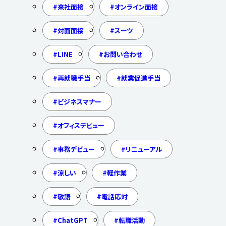
来社面接
オンライン面接
対面面接
スーツ
LINE
お問い合わせ
再就職手当
就業促進手当
ビジネスマナー
オフィスデビュー
事務デビュー
リニューアル
涼しい
軽作業
敬語
電話応対
ChatGPT
転職活動