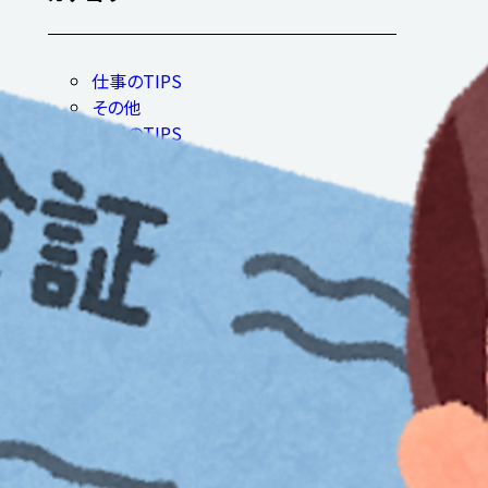
仕事のTIPS
その他
採用のTIPS
タグ
派遣
有期雇用
オフィスカジュアル
ビジネスカジュアル
給与所得
所得控除