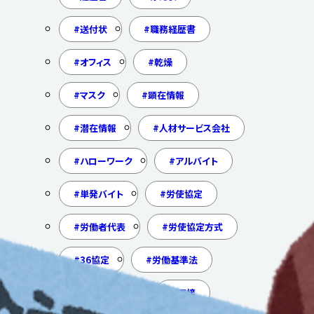
送付状
職務経歴書
オフィス
乾燥
マスク
顕在情報
潜在情報
人材サービス会社
ハローワーク
アルバイト
単発バイト
労使協定
労働者代表
労使協定方式
36協定
労働基準法
労働者派遣法
面接