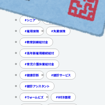
オフィスメイク
脱マスク
シニア
高齢者
雇用保険
失業保険
教育訓練給付金
高年齢雇用継続給付
育児介護休業給付金
健康診断
健診サービス
健診アシスタント
ウォームビズ
WEB面接