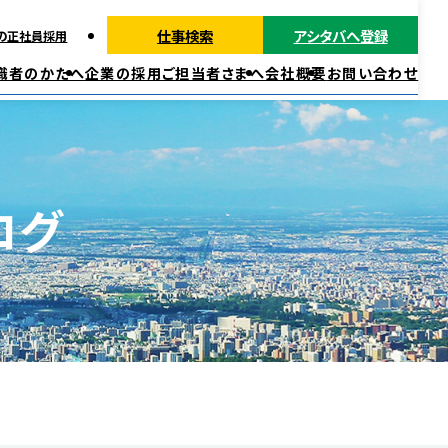
仕事検索
アシタバへ登録
の正社員採用
職者のかたへ
企業の採用ご担当者さまへ
会社概要
お問い合わせ
派遣ではたらく
正社員・契約社員ではたらく
福利厚生
ログ