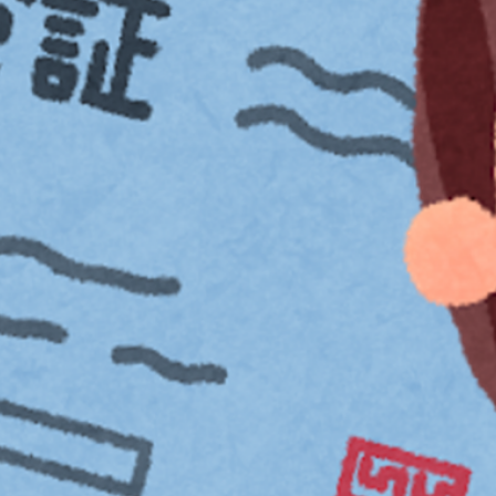
転職
面接質問例
ランチ
環状通東
東区
就職活動
人材業界
デュアルキャリア
大通公園
大通駅
建設コンサルタント
調査員
公共事業
環境調査
社会保険
厚生年金
健康保険
短時間労働者
スイーツ
甘党