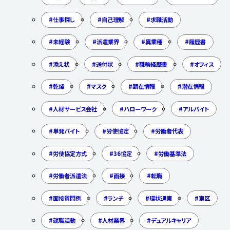
仕事探し
自己理解
求職活動
未経験
派遣業界
異業種
履歴書
添え状
送付状
職務経歴書
オフィス
乾燥
マスク
顕在情報
潜在情報
人材サービス会社
ハローワーク
アルバイト
単発バイト
労使協定
労働者代表
労使協定方式
36協定
労働基準法
労働者派遣法
面接
転職
面接質問例
ランチ
環状通東
東区
就職活動
人材業界
デュアルキャリア