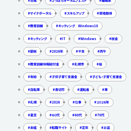
台風
さっぽろオータムフェスト
離職票
マイナポータル
スキルアップ
資格取得
教育訓練
キッティング Windows10
キッティング
IT
Windows
税金
節税
2026年
干支
丙午
教育訓練休暇給付金
札幌市
桜
有給
子供子育て支援金
子ども・子育て支援金
自転車
青切符
運転者
車
札幌
2026
仕事
２０２６年
夏至
６０代
60代
70代
未経
転職サイト
定年
お盆