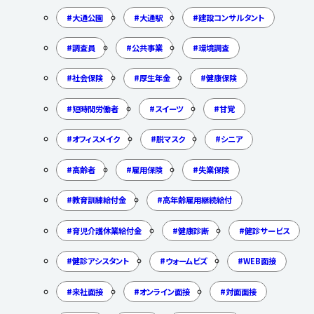
大通公園
大通駅
建設コンサルタント
調査員
公共事業
環境調査
社会保険
厚生年金
健康保険
短時間労働者
スイーツ
甘党
オフィスメイク
脱マスク
シニア
高齢者
雇用保険
失業保険
教育訓練給付金
高年齢雇用継続給付
育児介護休業給付金
健康診断
健診サービス
健診アシスタント
ウォームビズ
WEB面接
来社面接
オンライン面接
対面面接