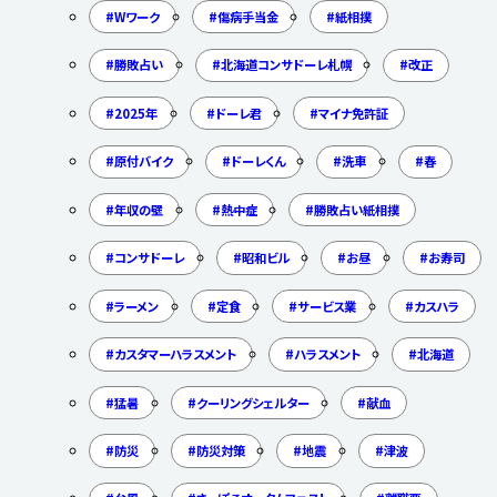
Wワーク
傷病手当金
紙相撲
勝敗占い
北海道コンサドーレ札幌
改正
2025年
ドーレ君
マイナ免許証
原付バイク
ドーレくん
洗車
春
年収の壁
熱中症
勝敗占い紙相撲
コンサドーレ
昭和ビル
お昼
お寿司
ラーメン
定食
サービス業
カスハラ
カスタマーハラスメント
ハラスメント
北海道
猛暑
クーリングシェルター
献血
防災
防災対策
地震
津波