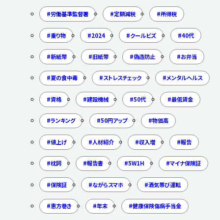
労働基準監督署
定額減税
所得税
乗り物
2024
クールビズ
40代
新紙幣
旧紙幣
偽造防止
お弁当
夏の食中毒
ストレスチェック
メンタルヘルス
資格
建設機械
50代
最低賃金
ランキング
50円アップ
物価高
値上げ
人材紹介
収入増
報告
枕詞
報告書
5W1H
マイナ保険証
保険証
ながらスマホ
酒気帯び運転
恵方巻き
年末
健康保険傷病手当金