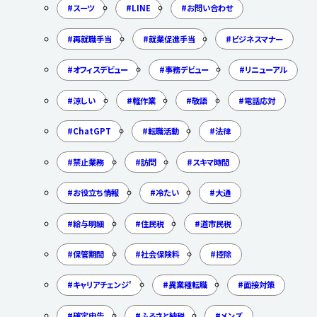
スーツ
LINE
お問い合わせ
再就職手当
就業促進手当
ビジネスマナー
オフィスデビュー
事務デビュー
リニューアル
涼しい
軽作業
敬語
電話応対
ChatGPT
転職活動
法律
禁止業務
訪問
スキマ時間
お役立ち情報
冷たい
大通
給与明細
住民税
道市民税
保管期間
社会保険料
控除
キャリアチェンジ'
異業種転職
面接対策
確定申告
ふるさと納税
メンズ