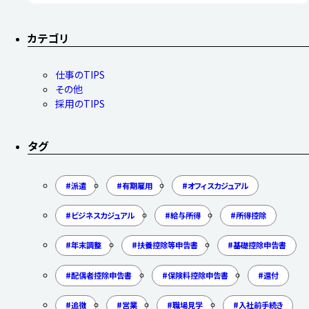
カテゴリ
仕事のTIPS
その他
採用のTIPS
タグ
派遣
有期雇用
オフィスカジュアル
ビジネスカジュアル
給与所得
所得控除
年末調整
扶養控除等申告書
基礎控除申告書
配偶者控除申告書
保険料控除申告書
還付
追徴
営業
職場見学
入社前手続き