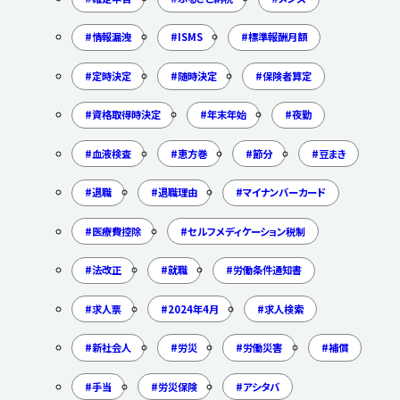
情報漏洩
ISMS
標準報酬月額
定時決定
随時決定
保険者算定
資格取得時決定
年末年始
夜勤
血液検査
恵方巻
節分
豆まき
退職
退職理由
マイナンバーカード
医療費控除
セルフメディケーション税制
法改正
就職
労働条件通知書
求人票
2024年4月
求人検索
新社会人
労災
労働災害
補償
手当
労災保険
アシタバ