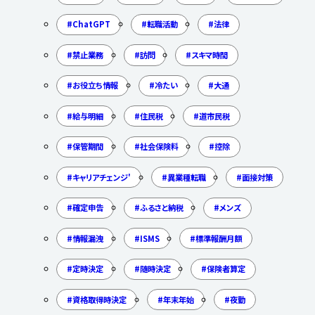
ChatGPT
転職活動
法律
禁止業務
訪問
スキマ時間
お役立ち情報
冷たい
大通
給与明細
住民税
道市民税
保管期間
社会保険料
控除
キャリアチェンジ'
異業種転職
面接対策
確定申告
ふるさと納税
メンズ
情報漏洩
ISMS
標準報酬月額
定時決定
随時決定
保険者算定
資格取得時決定
年末年始
夜勤