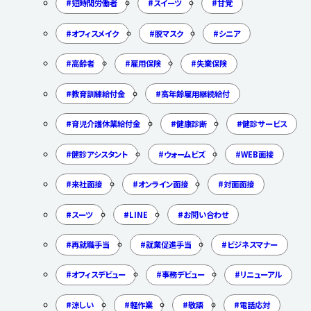
短時間労働者
スイーツ
甘党
オフィスメイク
脱マスク
シニア
高齢者
雇用保険
失業保険
教育訓練給付金
高年齢雇用継続給付
育児介護休業給付金
健康診断
健診サービス
健診アシスタント
ウォームビズ
WEB面接
来社面接
オンライン面接
対面面接
スーツ
LINE
お問い合わせ
再就職手当
就業促進手当
ビジネスマナー
オフィスデビュー
事務デビュー
リニューアル
涼しい
軽作業
敬語
電話応対