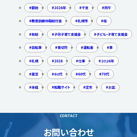
節税
2026年
干支
丙午
教育訓練休暇給付金
札幌市
桜
有給
子供子育て支援金
子ども・子育て支援金
自転車
青切符
運転者
車
札幌
2026
仕事
２０２６年
夏至
６０代
60代
70代
未経
転職サイト
定年
お盆
CONTACT
お問い合わせ