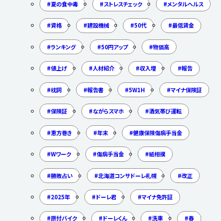
夏の食中毒
ストレスチェック
メンタルヘルス
資格
建設機械
50代
最低賃金
ランキング
50円アップ
物価高
値上げ
人材紹介
収入増
報告
枕詞
報告書
5W1H
マイナ保険証
保険証
ながらスマホ
酒気帯び運転
恵方巻き
年末
健康保険傷病手当金
Wワーク
傷病手当金
紙相撲
勝敗占い
北海道コンサドーレ札幌
改正
2025年
ドーレ君
マイナ免許証
原付バイク
ドーレくん
洗車
春