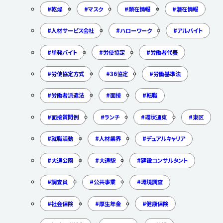
乾燥
マスク
顕在情報
潜在情報
人材サービス会社
ハローワーク
アルバイト
単発バイト
労使協定
労働者代表
労使協定方式
36協定
労働基準法
労働者派遣法
面接
転職
面接質問例
ランチ
環状通東
東区
就職活動
人材業界
デュアルキャリア
大通公園
大通駅
建設コンサルタント
調査員
公共事業
環境調査
社会保険
厚生年金
健康保険