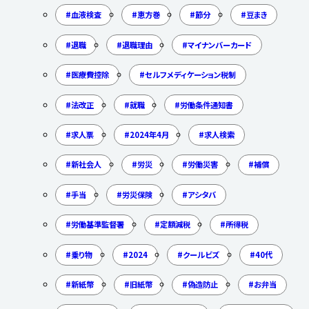
血液検査
恵方巻
節分
豆まき
退職
退職理由
マイナンバーカード
医療費控除
セルフメディケーション税制
法改正
就職
労働条件通知書
求人票
2024年4月
求人検索
新社会人
労災
労働災害
補償
手当
労災保険
アシタバ
労働基準監督署
定額減税
所得税
乗り物
2024
クールビズ
40代
新紙幣
旧紙幣
偽造防止
お弁当