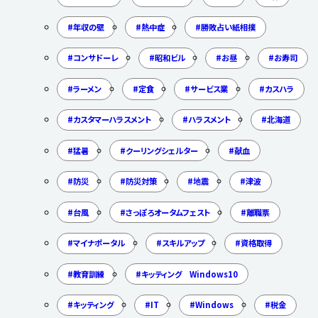
年収の壁
熱中症
勝敗占い紙相撲
コンサドーレ
昭和ビル
お昼
お寿司
ラーメン
定食
サービス業
カスハラ
カスタマーハラスメント
ハラスメント
北海道
猛暑
クーリングシェルター
献血
防災
防災対策
地震
津波
台風
さっぽろオータムフェスト
離職票
マイナポータル
スキルアップ
資格取得
教育訓練
キッティング Windows10
キッティング
IT
Windows
税金