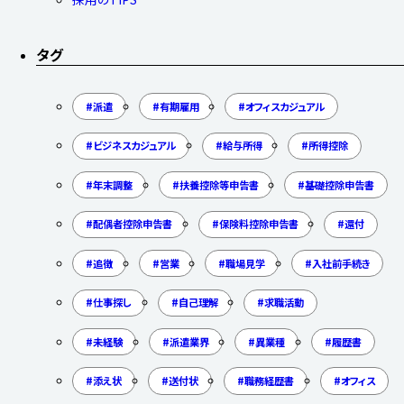
タグ
派遣
有期雇用
オフィスカジュアル
ビジネスカジュアル
給与所得
所得控除
年末調整
扶養控除等申告書
基礎控除申告書
配偶者控除申告書
保険料控除申告書
還付
追徴
営業
職場見学
入社前手続き
仕事探し
自己理解
求職活動
未経験
派遣業界
異業種
履歴書
添え状
送付状
職務経歴書
オフィス