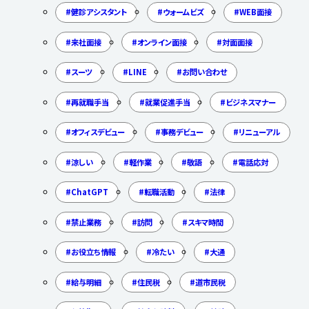
健診アシスタント
ウォームビズ
WEB面接
来社面接
オンライン面接
対面面接
スーツ
LINE
お問い合わせ
再就職手当
就業促進手当
ビジネスマナー
オフィスデビュー
事務デビュー
リニューアル
涼しい
軽作業
敬語
電話応対
ChatGPT
転職活動
法律
禁止業務
訪問
スキマ時間
お役立ち情報
冷たい
大通
給与明細
住民税
道市民税