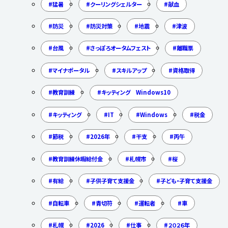
猛暑
クーリングシェルター
献血
防災
防災対策
地震
津波
台風
さっぽろオータムフェスト
離職票
マイナポータル
スキルアップ
資格取得
教育訓練
キッティング Windows10
キッティング
IT
Windows
税金
節税
2026年
干支
丙午
教育訓練休暇給付金
札幌市
桜
有給
子供子育て支援金
子ども・子育て支援金
自転車
青切符
運転者
車
札幌
2026
仕事
２０２６年