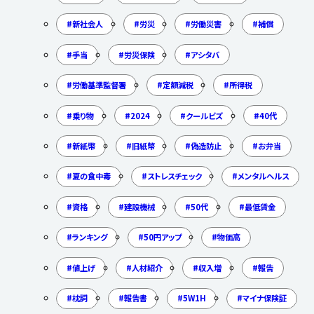
新社会人
労災
労働災害
補償
手当
労災保険
アシタバ
労働基準監督署
定額減税
所得税
乗り物
2024
クールビズ
40代
新紙幣
旧紙幣
偽造防止
お弁当
夏の食中毒
ストレスチェック
メンタルヘルス
資格
建設機械
50代
最低賃金
ランキング
50円アップ
物価高
値上げ
人材紹介
収入増
報告
枕詞
報告書
5W1H
マイナ保険証