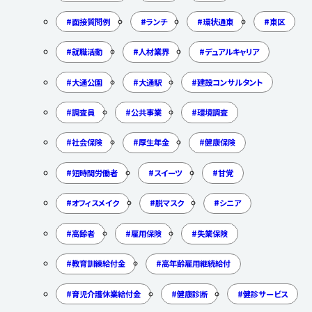
面接質問例
ランチ
環状通東
東区
就職活動
人材業界
デュアルキャリア
大通公園
大通駅
建設コンサルタント
調査員
公共事業
環境調査
社会保険
厚生年金
健康保険
短時間労働者
スイーツ
甘党
オフィスメイク
脱マスク
シニア
高齢者
雇用保険
失業保険
教育訓練給付金
高年齢雇用継続給付
育児介護休業給付金
健康診断
健診サービス