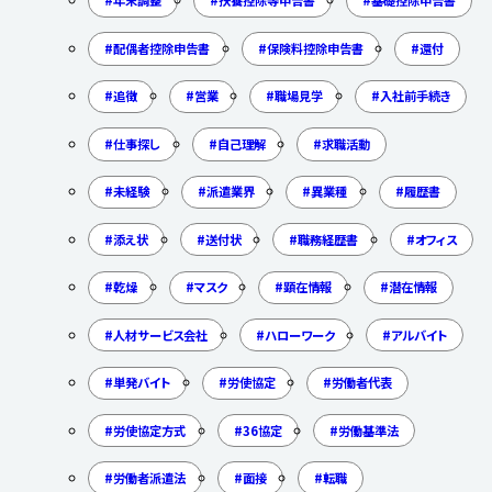
年末調整
扶養控除等申告書
基礎控除申告書
配偶者控除申告書
保険料控除申告書
還付
追徴
営業
職場見学
入社前手続き
仕事探し
自己理解
求職活動
未経験
派遣業界
異業種
履歴書
添え状
送付状
職務経歴書
オフィス
乾燥
マスク
顕在情報
潜在情報
人材サービス会社
ハローワーク
アルバイト
単発バイト
労使協定
労働者代表
労使協定方式
36協定
労働基準法
労働者派遣法
面接
転職