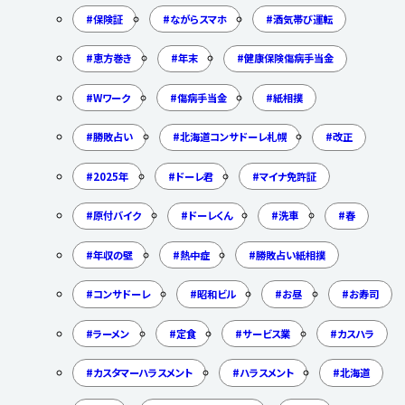
保険証
ながらスマホ
酒気帯び運転
恵方巻き
年末
健康保険傷病手当金
Wワーク
傷病手当金
紙相撲
勝敗占い
北海道コンサドーレ札幌
改正
2025年
ドーレ君
マイナ免許証
原付バイク
ドーレくん
洗車
春
年収の壁
熱中症
勝敗占い紙相撲
コンサドーレ
昭和ビル
お昼
お寿司
ラーメン
定食
サービス業
カスハラ
カスタマーハラスメント
ハラスメント
北海道